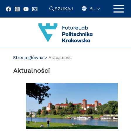
Przejdź
SZUKAJ
do
PL
zawartości
strony
Strona główna
Aktualności
Aktualności