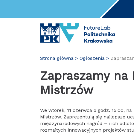
Przejdź
do
zawartości
strony
Strona główna
Ogłoszenia
Zaprasza
Zapraszamy na 
Mistrzów
We wtorek, 11 czerwca o godz. 15.00, na
Mistrzów. Zaprezentują się najlepsze u
międzynarodowych nagród – i ich odloto
rozmaitych innowacyjnych projektów st