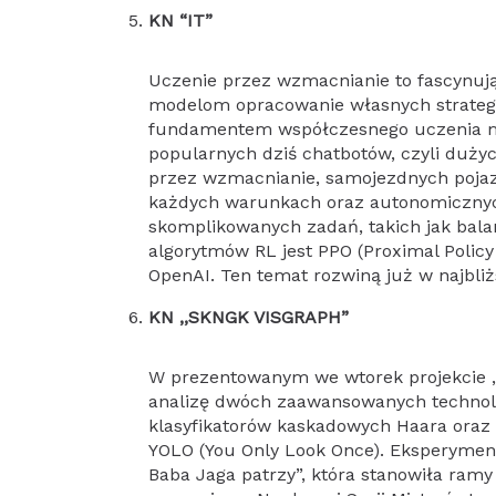
KN “IT”
Uczenie przez wzmacnianie to fascynuj
modelom opracowanie własnych strategii
fundamentem współczesnego uczenia ma
popularnych dziś chatbotów, czyli duży
przez wzmacnianie, samojezdnych poja
każdych warunkach oraz autonomiczny
skomplikowanych zadań, takich jak bala
algorytmów RL jest PPO (Proximal Polic
OpenAI. Ten temat rozwiną już w najbli
KN ,,SKNGK VISGRAPH”
W prezentowanym we wtorek projekcie
analizę dwóch zaawansowanych technol
klasyfikatorów kaskadowych Haara oraz
YOLO (You Only Look Once). Eksperyment
Baba Jaga patrzy”, która stanowiła ram