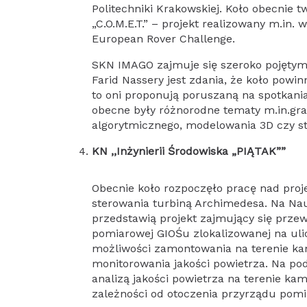
Politechniki Krakowskiej. Koło obecnie
„C.O.M.E.T.” – projekt realizowany m.in
European Rover Challenge.
SKN IMAGO zajmuje się szeroko pojętymi
Farid Nassery jest zdania, że koło pow
to oni proponują poruszaną na spotkania
obecne były różnorodne tematy m.in.gra
algorytmicznego, modelowania 3D czy s
KN ,,Inżynierii Środowiska „PIĄTAK””
Obecnie koło rozpoczęło pracę nad pro
sterowania turbiną Archimedesa. Na Na
przedstawią projekt zajmujący się przew
pomiarowej GIOŚu zlokalizowanej na ulic
możliwości zamontowania na terenie k
monitorowania jakości powietrza. Na po
analizą jakości powietrza na terenie ka
zależności od otoczenia przyrządu pom