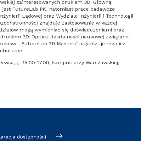
owskiej zainteresowanych drukiem 3D! Główną
ło jest FutureLab PK, natomiast prace badawcze
żynierii Lądowej oraz Wydziale Inżynierii i Technologii
szechstronności znajduje zastosowanie w każdej
ydziałów mogą wymieniać się doświadczeniami oraz
rukiem 3D. Oprócz działalności naukowej związanej
Naukowe „FutureLab 3D Masters” organizuje również
echniczne.
erwca, g. 15.00-17.00, kampus przy Warszawskiej,
laracja dostępności