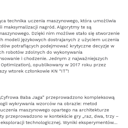
ąca technika uczenia maszynowego, która umożliwia
 maksymalizacji nagród. Algorytmy te są
szynowego. Dzięki nim możliwe stało się stworzenie
ch modeli językowych dostrajanych z użyciem uczenia
zdów potrafiących podejmować krytyczne decyzje w
ch robotów zdolnych do wykonywania
nsowanie i chodzenie. Jednym z najważniejszych
y Optimization), opublikowany w 2017 roku przez
ższy wtorek członkowie KN “IT”!
 „Cyfrowa Baba Jaga” przeprowadzono kompleksową
ogii wykrywania wzorców na obrazie: metod
 uczenia maszynowego opartego na architekturze
y przeprowadzono w kontekście gry „raz, dwa, trzy –
y eksploracji technologicznej. Wyniki eksperymentów…