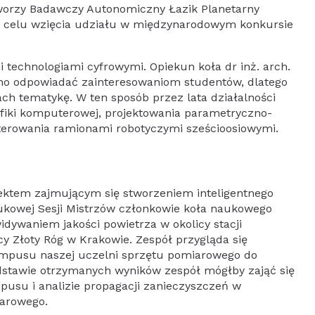
 tworzy Badawczy Autonomiczny Łazik Planetarny
. w celu wzięcia udziału w międzynarodowym konkursie
 technologiami cyfrowymi. Opiekun koła dr inż. arch.
inno odpowiadać zainteresowaniom studentów, dlatego
ch tematykę. W ten sposób przez lata działalności
fiki komputerowej, projektowania parametryczno-
terowania ramionami robotyczymi sześcioosiowymi.
jektem zajmującym się stworzeniem inteligentnego
ukowej Sesji Mistrzów członkowie koła naukowego
idywaniem jakości powietrza w okolicy stacji
y Złoty Róg w Krakowie. Zespół przygląda się
ampusu naszej uczelni sprzętu pomiarowego do
dstawie otrzymanych wyników zespół mógłby zająć się
mpusu i analizie propagacji zanieczyszczeń w
iarowego.