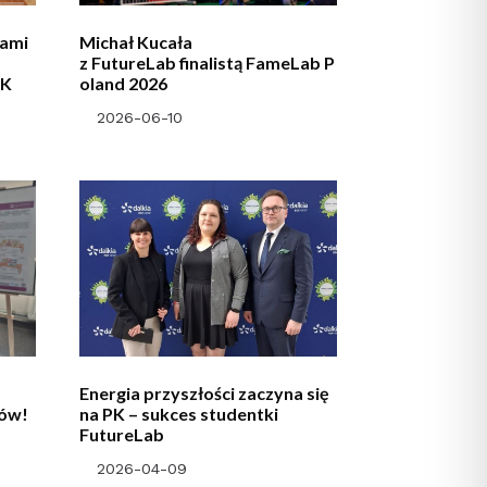
tami
Michał Kucała
z FutureLab finalistą FameLab P
PK
oland 2026
2026-06-10
Energia przyszłości zaczyna się
zów!
na PK – sukces studentki
FutureLab
2026-04-09