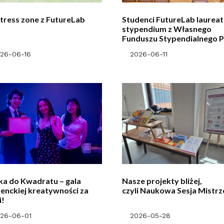
tress zone z FutureLab
Studenci FutureLab laurea
stypendium z Własnego
Funduszu Stypendialnego 
26-06-16
2026-06-11
a do Kwadratu – gala
Nasze projekty bliżej,
enckiej kreatywności za
czyli Naukowa Sesja Mistr
i!
26-06-01
2026-05-28