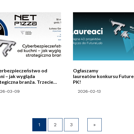
erbezpieczeństwo od
Ogłaszamy
ni – jak wygląda
laureatów konkursu Futur
tegiczna branża. Trzecie
PK!
kanie cyklu #NetPizza
26-03-09
2026-02-13
tureLab Politechniki
kowskiej.
1
2
3
»