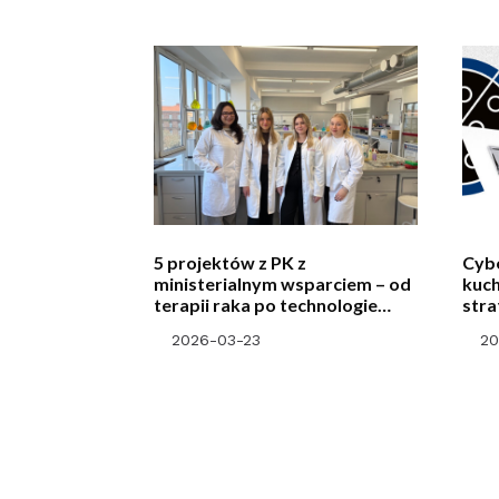
5 projektów z PK z
Cyb
ministerialnym wsparciem – od
kuch
terapii raka po technologie
stra
kosmiczne – Studenckie Koła
spot
2026-03-23
20
Naukowe Tworzą Innowacje
w Fu
Kra