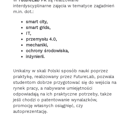
W
FutureLab PK
są realizowane
interdyscyplinarne zajęcia w tematyce zagadnień
m.in. dot.:
smart city,
smart grids,
IT,
przemysłu 4.0,
mechaniki,
ochrony środowiska,
inżynierii.
Unikalny w skali Polski sposób nauki poprzez
praktykę, realizowany przez FutureLab, pozwala
studentom dobrze przygotować się do wejścia na
rynek pracy, a nabywane umiejętności
odpowiadają na ich praktyczne potrzeby, także
jeśli chodzi o patentowanie wynalazków,
promocję własnych osiągnięć, czy
autoprezentację.