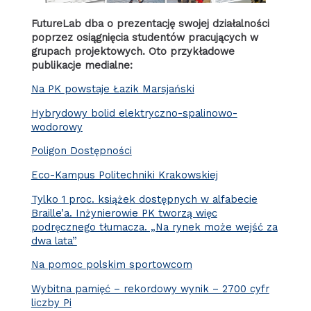
FutureLab dba o prezentację swojej działalności
poprzez osiągnięcia studentów pracujących w
grupach projektowych. Oto przykładowe
publikacje medialne:
Na PK powstaje Łazik Marsjański
Hybrydowy bolid elektryczno-spalinowo-
wodorowy
Poligon Dostępności
Eco-Kampus Politechniki Krakowskiej
Tylko 1 proc. książek dostępnych w alfabecie
Braille’a. Inżynierowie PK tworzą więc
podręcznego tłumacza. „Na rynek może wejść za
dwa lata”
Na pomoc polskim sportowcom
Wybitna pamięć – rekordowy wynik – 2700 cyfr
liczby Pi