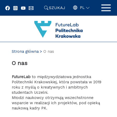
Przejdź
SZUKAJ
do
PL
zawartości
strony
Strona główna
O nas
O nas
FutureLab
to międzywydziałowa jednostka
Politechniki Krakowskiej, która powstała w 2019
roku z myślą o kreatywnych i ambitnych
studentach Uczelni.
Młodzi naukowcy otrzymują wszechstronne
wsparcie w realizacji ich projektów, pod opieką
naukową kadry PK.