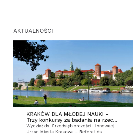
AKTUALNOŚCI
KRAKÓW DLA MŁODEJ NAUKI –
Trzy konkursy za badania na rzecz
rozwoju miasta
Wydział ds. Przedsiębiorczości i Innowacji
Urząd Miasta Krakowa – Referat ds.