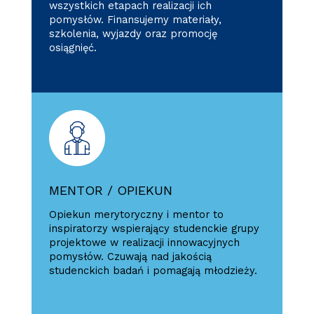
wszystkich etapach realizacji ich
pomysłów. Finansujemy materiały,
szkolenia, wyjazdy oraz promocję
osiągnięć.
MENTOR / OPIEKUN
Opiekun merytoryczny i mentor to
inspiratorzy wspierający studenckie grupy
projektowe w realizacji innowacyjnych
pomysłów. Czuwają nad jakością
studenckich badań i pomagają młodzieży.