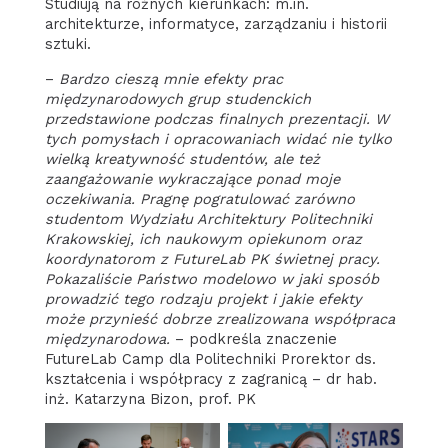
Studiują na różnych kierunkach: m.in.
architekturze, informatyce, zarządzaniu i historii
sztuki.
–
Bardzo cieszą mnie efekty prac
międzynarodowych grup studenckich
przedstawione podczas finalnych prezentacji. W
tych pomysłach i opracowaniach widać nie tylko
wielką kreatywność studentów, ale też
zaangażowanie wykraczające ponad moje
oczekiwania. Pragnę pogratulować zarówno
studentom Wydziału Architektury Politechniki
Krakowskiej, ich naukowym opiekunom oraz
koordynatorom z FutureLab PK świetnej pracy.
Pokazaliście Państwo modelowo w jaki sposób
prowadzić tego rodzaju projekt i jakie efekty
może przynieść dobrze zrealizowana współpraca
międzynarodowa.
– podkreśla znaczenie
FutureLab Camp dla Politechniki Prorektor ds.
kształcenia i współpracy z zagranicą – dr hab.
inż. Katarzyna Bizon, prof. PK