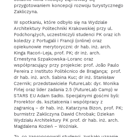
przygotowaniem koncepcji rozwoju turystycznego
Zakliczyna.
W spotkaniu, które odbyło się na Wydziale
Architektury Politechniki Krakowskiej przy ul.
Podchorążych, uczestniczyli studenci PK oraz ich
koledzy z Portugalii i Francji (online) oraz
opiekunowie merytoryczni: dr hab. inż. arch.
Kinga Racoń-Leja, prof. PK; dr inż. arch.
Ernestyna Szpakowska-Loranc oraz
współpracujący przy projekcie: prof. João Paulo
Pereira z Instituto Politécnico de Bragança; prof.
dr hab. inż. arch. Sabina Kuc; dr inż. Stanisław
Czernik; przedstawiciele FutureLab: dyr. Monika
Firlej oraz lider zadania 2.5 (FutureLab Camp) w
STARS EU Adam Sadło. Specjalnymi gośćmi byli:
Prorektor ds. kształcenia i współpracy z
zagranicą – dr hab. inż. Katarzyna Bizon, prof. PK;
burmistrz Zakliczyna Dawid Chrobak; Dziekan
Wydziału Architektury PK prof. dr hab. inż. arch.
Magdalena Kozień – Woźniak.
To, co zaproponowali studenci, zyskało uznanie