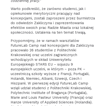
codziennej pracy.”
Warto podkreślić, że zarówno studenci, jak i
opiekunowie merytoryczni pracujący nad
koncepcjami, zostali zaproszeni przez burmistrza
do odwiedzin Zakliczyna i zaprezentowania
efektów swoich prac Radzie Miasta oraz lokalnej
społeczności. Ustalenia na ten temat trwają.
Przypomnijmy, że w ramach warsztatów
FutureLab Camp nad koncepcjami dla Zakliczyna
pracowało 26 studentów z Politechniki
Krakowskiej oraz uczelni zagranicznych
wchodzących w skład Uniwersytetu
Europejskiego STARS EU – sojuszu 9
europejskich uczelni, w którym – poza PK –
uczestniczą szkoły wyższe z Francji, Portugalii,
Holandii, Niemiec, Albanii, Szwecji, Czech i
Hiszpanii. W pierwszej edycji FutureLab Camp
wzięli udział studenci z Politechniki Krakowskiej,
Polytechnic Institute of Bragança (Portugalia),
Marie and Louis Pasteur University (Francja) oraz
Hanze University of Applied Sciences (Holandia).