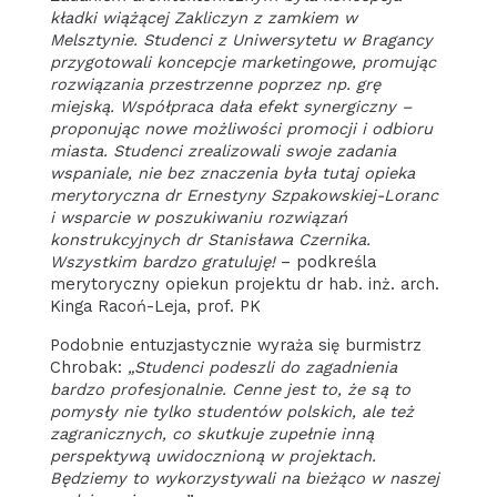
kładki wiążącej Zakliczyn z zamkiem w
Melsztynie. Studenci z Uniwersytetu w Bragancy
przygotowali koncepcje marketingowe, promując
rozwiązania przestrzenne poprzez np. grę
miejską. Współpraca dała efekt synergiczny –
proponując nowe możliwości promocji i odbioru
miasta. Studenci zrealizowali swoje zadania
wspaniale, nie bez znaczenia była tutaj opieka
merytoryczna dr Ernestyny Szpakowskiej-Loranc
i wsparcie w poszukiwaniu rozwiązań
konstrukcyjnych dr Stanisława Czernika.
Wszystkim bardzo gratuluję!
– podkreśla
merytoryczny opiekun projektu dr hab. inż. arch.
Kinga Racoń-Leja, prof. PK
Podobnie entuzjastycznie wyraża się burmistrz
Chrobak:
„Studenci podeszli do zagadnienia
bardzo profesjonalnie. Cenne jest to, że są to
pomysły nie tylko studentów polskich, ale też
zagranicznych, co skutkuje zupełnie inną
perspektywą uwidocznioną w projektach.
Będziemy to wykorzystywali na bieżąco w naszej