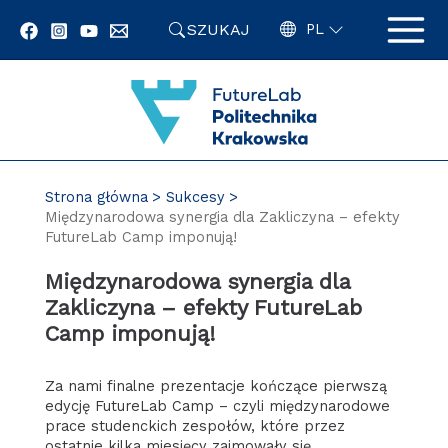
Przejdź
SZUKAJ
do
PL
zawartości
strony
Strona główna
Sukcesy
Międzynarodowa synergia dla Zakliczyna – efekty
FutureLab Camp imponują!
Międzynarodowa synergia dla
Zakliczyna – efekty FutureLab
Camp imponują!
Za nami finalne prezentacje kończące pierwszą
edycję FutureLab Camp – czyli międzynarodowe
prace studenckich zespołów, które przez
ostatnie kilka miesięcy zajmowały się