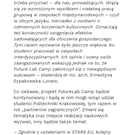
trzeba przyznać – dla nas, prowadzących. Wiążą
się ze wzmożonym wysiłkiem i niełatwą pracą
grupową w zespołach międzynarodowych – czyli
w obcym języku, nierzadko z osobami o
odmiennych korzeniach kulturowych. Oznaczają
też konieczność osiągnięcia efektów
zadowalających dla otoczenia gospodarczego.
Tym razem wyzwanie było jeszcze większe, bo
studenci pracowali w zespołach
interdyscyplinarnych. Ich opinie i oceny osób
zaangażowanych wskazują jednak na to, że
Future Lab Camp zakończył się z niewątpliwym
sukcesem –
stwierdza dr inż. arch. Ernestyna
Szpakowska-Loranc
.
Co ciekawe, projekt FutureLab Camp będzie
kontynuowany i będą w nim mogli wziąć udział
studenci Politechniki Krakowskiej, tym razem w
roli „partnerów zagranicznych”. Zmieni się
tematyka oraz miejsce realizacji naukowych
wyzwań, inny będzie także temat.
– Zgodnie z ustaleniami w STARS EU, kolejny