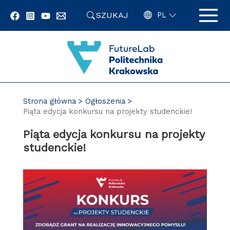
Przejdź
SZUKAJ
do
PL
zawartości
strony
Strona główna
Ogłoszenia
Piąta edycja konkursu na projekty studenckie!
Piąta edycja konkursu na projekty
studenckie!