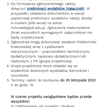
Do formularza zgłoszeniowego należy
dołączyć
preliminarz wydatków (załącznik)
.
W
przypadku składania dokumentów w wersji
papierowej preliminarz wydatków należy dosłać
e-mailem (plik excel) na adres:
futurelab@pk.edu.pl.
Zgłoszenia niekompletne
(brak wszystkich wymaganych załączników) nie
będą rozpatrywane.
Zgłoszenia mogą dokonywać studenci Politechniki
Krakowskiej wraz z opiekunem
merytorycznym – pracownikiem technicznym,
dydaktycznym, naukowo-dydaktycznym lub
naukowym z PK (grupa projektowa).
Grupa projektowa może składać się ze
studentów dowolnych wydziałów, kierunków i
roczników.
Terminy: nabór do konkursu
do 30 listopada 2023
r.
do godz. 15.
W ocenie projektu uwzględniane będzie przede
wszystkim:
a) zdefiniowany cel projektu, studium