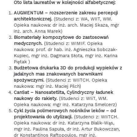
Oto lista laureatów w kolejności alfabetycznej:
AUGMENTUM – rozszerzenie zakresu percepcji
architektonicznej.
(Studenci z: WA, WIiT, WM.
Opieka naukowa: dr inż. arch. Maciej Skaza, mgr
inż. arch. Anna Marek)
Biomateriały kompozytowe do zastosowań
medycznych.
(Studenci z: WIMIF. Opieka
naukowa: prof. dr hab. inż. Agnieszka Sobczak-
Kupiec, mgr inż. Dagmara Słota, mgr inż. Karina
Piętak )
Budżetowa drukarka 3D do produkcji wypieków z
jadalnych mas znakowanych barwnikami
spożywczymi.
(Studenci z: WIiTCH. Opieka
naukowa: mgr inż. Maciej Pilch)
CanSat – Nanosatetlita, Cylindryczny ładunek
naukowy do rakiety.
(Studenci z: WIiT, WM.
Opieka naukowa: mgr inż. Katarzyna Smelcerz)
Cykl życia polimerowych nośników leków – od
projektowania do utylizacji.
(Studenci z: WIiTCH.
Opieka naukowa: dr inż. Katarzyna Bialik-Wąs,
mgr inż. Paulina Sapuła, dr inż. Artur Bukowczan,
dr Konstantinos Raftopoulos, mgr inż.