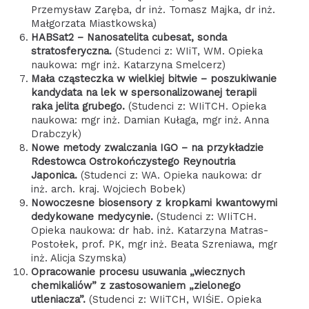
Przemysław Zaręba, dr inż. Tomasz Majka, dr inż.
Małgorzata Miastkowska)
HABSat2 – Nanosatelita cubesat, sonda
stratosferyczna.
(Studenci z: WIiT, WM. Opieka
naukowa: mgr inż. Katarzyna Smelcerz)
Mała cząsteczka w wielkiej bitwie – poszukiwanie
kandydata na lek w spersonalizowanej terapii
raka jelita grubego.
(Studenci z: WIiTCH. Opieka
naukowa: mgr inż. Damian Kułaga, mgr inż. Anna
Drabczyk)
Nowe metody zwalczania IGO – na przykładzie
Rdestowca Ostrokończystego Reynoutria
Japonica.
(Studenci z: WA. Opieka naukowa: dr
inż. arch. kraj. Wojciech Bobek)
Nowoczesne biosensory z kropkami kwantowymi
dedykowane medycynie.
(Studenci z: WIiTCH.
Opieka naukowa: dr hab. inż. Katarzyna Matras-
Postołek, prof. PK, mgr inż. Beata Szreniawa, mgr
inż. Alicja Szymska)
Opracowanie procesu usuwania „wiecznych
chemikaliów” z zastosowaniem „zielonego
utleniacza”.
(Studenci z: WIiTCH, WIŚiE. Opieka