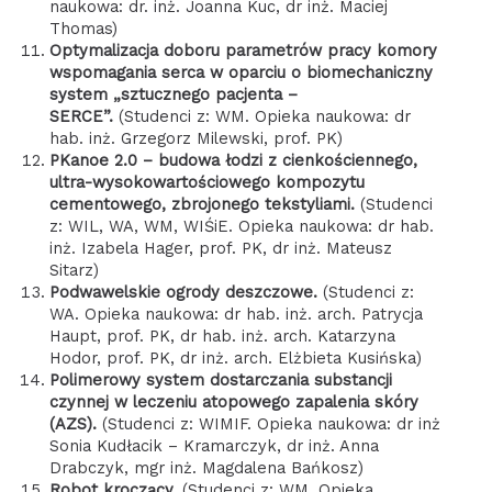
naukowa: dr. inż. Joanna Kuc, dr inż. Maciej
Thomas)
Optymalizacja doboru parametrów pracy komory
wspomagania serca w oparciu o biomechaniczny
system „sztucznego pacjenta –
SERCE”.
(Studenci z: WM. Opieka naukowa: dr
hab. inż. Grzegorz Milewski, prof. PK)
PKanoe 2.0 – budowa łodzi z cienkościennego,
ultra-wysokowartościowego kompozytu
cementowego, zbrojonego tekstyliami.
(Studenci
z: WIL, WA, WM, WIŚiE. Opieka naukowa: dr hab.
inż. Izabela Hager, prof. PK, dr inż. Mateusz
Sitarz)
Podwawelskie ogrody deszczowe.
(Studenci z:
WA. Opieka naukowa: dr hab. inż. arch. Patrycja
Haupt, prof. PK, dr hab. inż. arch. Katarzyna
Hodor, prof. PK, dr inż. arch. Elżbieta Kusińska)
Polimerowy system dostarczania substancji
czynnej w leczeniu atopowego zapalenia skóry
(AZS).
(Studenci z: WIMIF. Opieka naukowa: dr inż
Sonia Kudłacik – Kramarczyk, dr inż. Anna
Drabczyk, mgr inż. Magdalena Bańkosz)
Robot kroczący.
(Studenci z: WM. Opieka