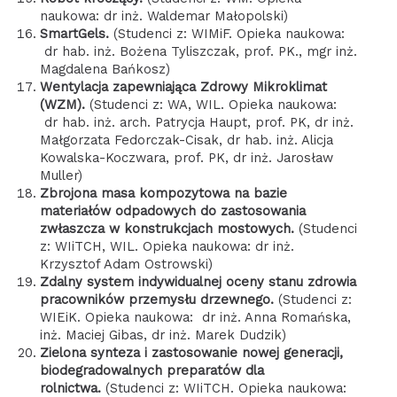
naukowa: dr inż. Waldemar Małopolski)
SmartGels.
(Studenci z: WIMiF. Opieka naukowa:
dr hab. inż. Bożena Tyliszczak, prof. PK., mgr inż.
Magdalena Bańkosz)
Wentylacja zapewniająca Zdrowy Mikroklimat
(WZM).
(Studenci z: WA, WIL. Opieka naukowa:
dr hab. inż. arch. Patrycja Haupt, prof. PK, dr inż.
Małgorzata Fedorczak-Cisak, dr hab. inż. Alicja
Kowalska-Koczwara, prof. PK, dr inż. Jarosław
Muller)
Zbrojona masa kompozytowa na bazie
materiałów odpadowych do zastosowania
zwłaszcza w konstrukcjach mostowych.
(Studenci
z: WIiTCH, WIL. Opieka naukowa: dr inż.
Krzysztof Adam Ostrowski)
Zdalny system indywidualnej oceny stanu zdrowia
pracowników przemysłu drzewnego.
(Studenci z:
WIEiK. Opieka naukowa: dr inż. Anna Romańska,
inż. Maciej Gibas, dr inż. Marek Dudzik)
Zielona synteza i zastosowanie nowej generacji,
biodegradowalnych preparatów dla
rolnictwa.
(Studenci z: WIiTCH. Opieka naukowa: