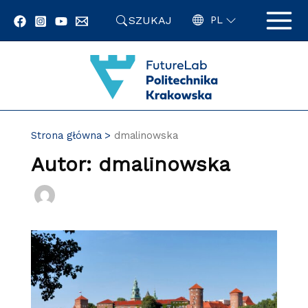
Przejdź
SZUKAJ
do
PL
zawartości
strony
Strona główna
dmalinowska
Autor: dmalinowska