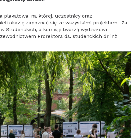
 plakatowa, na której, uczestnicy oraz
eli okazję zapoznać się ze wszystkimi projektami. Za
aw Studenckich, a komisję tworzą wydziałowi
zewodnictwem Prorektora ds. studenckich dr inż.