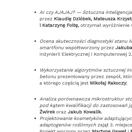
AI czy AJAJAJ? — Sztuczna inteligencja 
przez
Klaudię Dzióbek, Mateusza Krzyst
i Katarzynę Foltę,
otrzymał wyróżnienie w
Ocena skuteczności diagnostyki stanu 
smartfonu
współtworzony przez
Jakuba
Inżynierii Elektrycznej i Komputerowej 
Wykorzystanie algorytmów sztucznej int
betonu
prezentowany przez zespół, który
a którego częścią jest
Mikołaj Rakoczy
;
Analiza porównawcza mikrostruktur st
pod kątem kwalifikacji do zastosowań 
Żwirek
oraz
Jakub Kowalik.
Projektowanie kosmetyków adaptującyc
adaptogenów roślinnych
zajął 3. miejsc
Projekt worzony przez
Martynę Gaweł
i