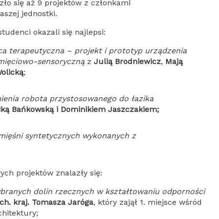
ło się aż 9 projektów z członkami
aszej jednostki.
udenci okazali się najlepsi:
a terapeutyczna – projekt i prototyp urządzenia
amięciowo-sensoryczną
z
Julią Brodniewicz
,
Mają
olicką
;
mienia robota przystosowanego do łazika
iką Bańkowską i Dominikiem Jaszczakiem
;
 mięśni syntetycznych wykonanych z
ch projektów znalazły się:
branych dolin rzecznych w kształtowaniu odporności
rch. kraj. Tomasza Jaróga
, który zajął 1. miejsce wśród
chitektury;