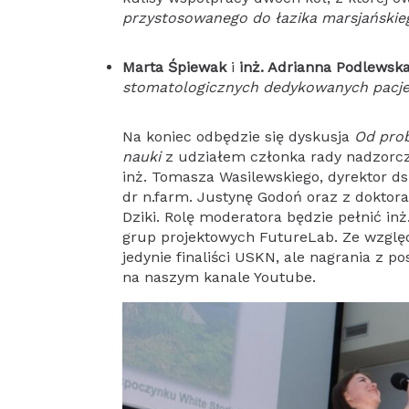
przystosowanego do łazika marsjańskie
Marta Śpiewak
i
inż. Adrianna Podlewsk
stomatologicznych dedykowanych pacj
Na koniec odbędzie się dyskusja
Od prob
nauki
z udziałem członka rady nadzorczej
inż. Tomasza Wasilewskiego, dyrektor ds
dr n.farm. Justynę Godoń oraz z doktora
Dziki. Rolę moderatora będzie pełnić inż
grup projektowych FutureLab. Ze wzgl
jedynie finaliści USKN, ale nagrania z
na naszym kanale Youtube.