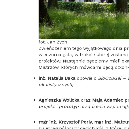
fot. Jan Zych
Zwieńczeniem tego wyjątkowego dnia pr
wieczorna gala, w trakcie której zostaną
projektów. Następnie będziemy mieli o
Mistrzów, których mówcami będą człon
inż. Natalia Baka
opowie o
BioOcuGel – 
okulistycznych;
Agnieszka Wolicka
oraz
Maja Adamiec
p
projekt i prototyp urządzenia wspomag
mgr inż. Krzysztof Periy, mgr inż. Mate
kulisy współpracy dwóch kół, z której