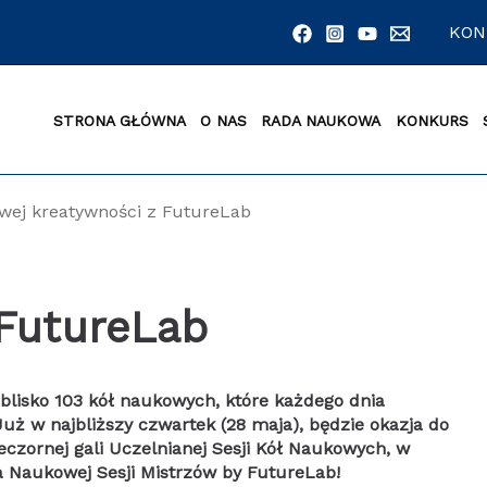
KON
STRONA GŁÓWNA
O NAS
RADA NAUKOWA
KONKURS
wej kreatywności z FutureLab
 FutureLab
blisko 103 kół naukowych, które każdego dnia
Już w najbliższy czwartek (28 maja), będzie okazja do
ieczornej gali Uczelnianej Sesji Kół Naukowych, w
ja Naukowej Sesji Mistrzów by FutureLab!