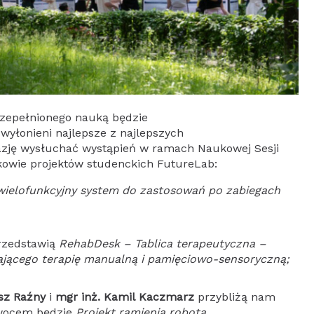
zepełnionego nauką będzie
 wyłonieni najlepsze z najlepszych
kazję wysłuchać wystąpień w ramach Naukowej Sesji
kowie projektów studenckich FutureLab:
wielofunkcyjny system do zastosowań po zabiegach
rzedstawią
RehabDesk – Tablica terapeutyczna –
ającego terapię manualną i pamięciowo-sensoryczną;
usz Raźny
i
mgr inż. Kamil Kaczmarz
przybliżą nam
 owocem będzie
Projekt ramienia robota