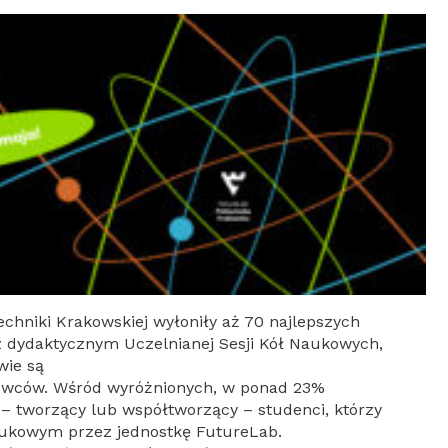
echniki Krakowskiej wyłoniły aż 70 najlepszych
z dydaktycznym Uczelnianej Sesji Kół Naukowych,
wie są
kowców. Wśród wyróżnionych, w ponad 23%
 – tworzący lub współtworzący – studenci, którzy
aukowym przez jednostkę FutureLab.