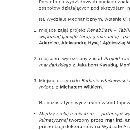
Ponadto na wydziałowych podiach znalaz
zespołów działających pod skrzydłami n
Na Wydziale Mechanicznym, właśnie Ci st
miejsce zajął projekt
RehabDesk – Tablic
wspomagającego terapię manualną i p
Adamiec
,
Aleksandrą Hysą
i
Agnieszką W
miejscem wyróżniony został
Projekt ra
marsjańskiego
z
Jakubem Kasałką
, Mon
Miejsce otrzymało
Badanie właściwości
nylonu
z
Michałem Wilkiem.
Na pozostałych wydziałach wśród topowy
Między rzeką a miastem
—
potencjał wy
klimatycznej
tworzony przez
mgr inż. a
prezentacji doktorantów na Wydziale Ar