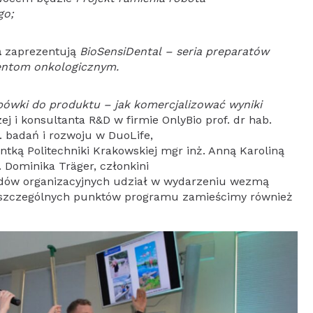
go;
a
zaprezentują
BioSensiDental – seria preparatów
entom onkologicznym.
ówki do produktu – jak komercjalizować wyniki
 i konsultanta R&D w firmie OnlyBio prof. dr hab.
. badań i rozwoju w DuoLife,
ntką Politechniki Krakowskiej mgr inż. Anną Karoliną
. Dominika Träger, członkini
ędów organizacyjnych udział w wydarzeniu wezmą
 poszczególnych punktów programu zamieścimy również