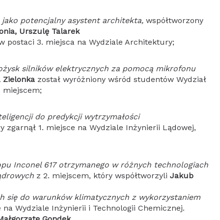
jako potencjalny asystent architekta,
współtworzony
onia, Urszulę Talarek
 postaci 3. miejsca na Wydziale Architektury;
łożysk silników elektrycznych za pomocą mikrofonu
 Zielonka
został wyróżniony wśród studentów Wydział
2. miejscem;
eligencji do predykcji wytrzymałości
 zgarnął 1. miejsce na Wydziale Inżynierii Lądowej,
opu Inconel 617 otrzymanego w różnych technologiach
jądrowych
z 2. miejscem, który współtworzyli
Jakub
h się do warunków klimatycznych z wykorzystaniem
e na Wydziale Inżynierii i Technologii Chemicznej.
Małgorzatę Gondek
.