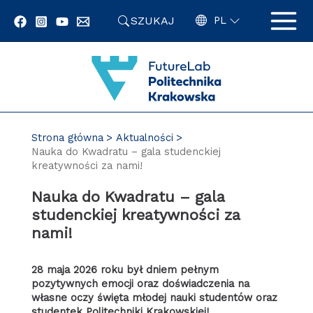
Przejdź
SZUKAJ
do
PL
zawartości
strony
Strona główna
Aktualności
Nauka do Kwadratu – gala studenckiej
kreatywności za nami!
Nauka do Kwadratu – gala
studenckiej kreatywności za
nami!
28 maja 2026 roku był dniem pełnym
pozytywnych emocji oraz doświadczenia na
własne oczy święta młodej nauki studentów oraz
studentek Politechniki Krakowskiej!