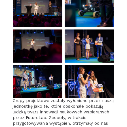
fot. Robert Żewecki
fot. Robert Żewecki
fot. Robert Żewecki
fot. Robert Żewecki
fot. Robert Żewecki
fot. Robert Żewecki
Grupy projektowe zostały wyłonione przez naszą
jednostkę jako te, które doskonale pokazują
ludzką twarz innowacji naukowych wspieranych
przez FutureLab. Zespoły, w trakcie
przygotowywania wystąpień, otrzymały od nas