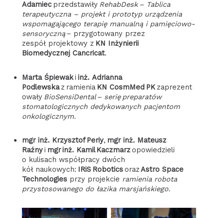
Adamiec
przedstawiły
RehabDesk – Tablica
terapeutyczna – projekt i prototyp urządzenia
wspomagającego terapię manualną i pamięciowo-
sensoryczną
– przygotowany przez
zespół projektowy z
KN Inżynierii
Biomedycznej Cancricat
.
Marta Śpiewak
i
inż. Adrianna
Podlewska
z ramienia
KN CosmMed PK
zaprezent
owały
BioSensiDental – serię preparatów
stomatologicznych dedykowanych pacjentom
onkologicznym.
mgr inż. Krzysztof Periy
,
mgr inż. Mateusz
Raźny
i
mgr
inż. Kamil Kaczmarz
opowiedzieli
o kulisach współpracy dwóch
kół naukowych:
IRiS Robotics
oraz
Astro Space
Technologies
przy projekcie
ramienia robota
przystosowanego do łazika marsjańskiego.