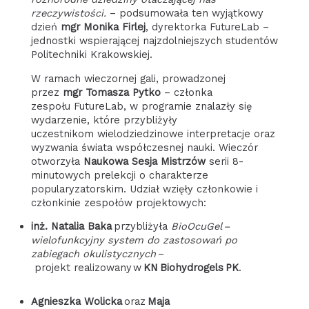
rzeczywistości.
– podsumowała ten wyjątkowy
dzień
mgr Monika Firlej
, dyrektorka FutureLab –
jednostki wspierającej najzdolniejszych studentów
Politechniki Krakowskiej.
W ramach wieczornej gali, prowadzonej
przez
mgr Tomasza Pytko
– członka
zespołu FutureLab, w programie znalazły się
wydarzenie, które przybliżyły
uczestnikom wielodziedzinowe interpretacje oraz
wyzwania świata współczesnej nauki. Wieczór
otworzyła
Naukowa Sesja Mistrzów
serii 8-
minutowych prelekcji o charakterze
popularyzatorskim. Udział wzięły członkowie i
członkinie zespołów projektowych:
inż. Natalia Baka
przybliżyła
BioOcuGel –
wielofunkcyjny system do zastosowań po
zabiegach okulistycznych
–
projekt realizowany w
KN Biohydrogels PK
.
Agnieszka Wolicka
oraz
Maja