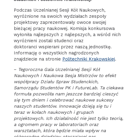
Podczas Uczelnianej Sesji Kół Naukowych,
wyróżnione na swoich wydziałach zespoły
projektowy zaprezentowały owoce swojej
bieżącej pracy naukowej. Komisja konkursowa
wyłoniła najlepszych z najlepszych, a wśród nich
wyróżnieni zostali studenci oraz
doktoranci wspierani przez naszą jednostkę.
Informację o wszystkich nagrodzonych
znajdziecie na stronie
Politechniki Krakowskiej
.
–
Tegoroczna Gala Uczelnianej Sesji Kół
Naukowych i Naukowa Sesja Mistrzów to efekt
współpracy Działu Spraw Studenckich,
Samorządu Studentów PK i FutureLab. Ta ciekawa
formuła pozwoliła nam jeszcze bardziej cieszyć
się tym dniem i celebrować naukowe sukcesy
naszych studentów. Innowacje dzieją się tu i
teraz w kołach naukowych i grupach
projektowych. Ich działalność nie jest tylko teorią,
a ogromem pracy w laboratoriach oraz
warsztatach, która będzie miała wpływ na
różnorodne dziedziny otaczającej nas