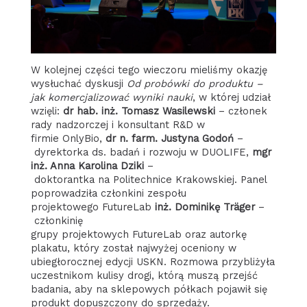
W kolejnej części tego wieczoru mieliśmy okazję
wysłuchać dyskusji
Od probówki do produktu –
jak komercjalizować wyniki nauki
, w której udział
wzięli:
dr hab. inż. Tomasz Wasilewski
– członek
rady nadzorczej i konsultant R&D w
firmie OnlyBio,
dr n. farm. Justyna Godoń
–
dyrektorka ds. badań i rozwoju w DUOLIFE,
mgr
inż. Anna Karolina Dziki
–
doktorantka na Politechnice Krakowskiej. Panel
poprowadziła członkini zespołu
projektowego FutureLab
inż. Dominikę Träger
–
członkinię
grupy projektowych FutureLab oraz autorkę
plakatu, który został najwyżej oceniony w
ubiegłorocznej edycji USKN. Rozmowa przybliżyła
uczestnikom kulisy drogi, którą muszą przejść
badania, aby na sklepowych półkach pojawił się
produkt dopuszczony do sprzedaży.