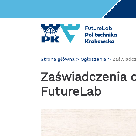
Przejdź
do
zawartości
strony
Strona główna
Ogłoszenia
Zaświadcz
Zaświadczenia 
FutureLab