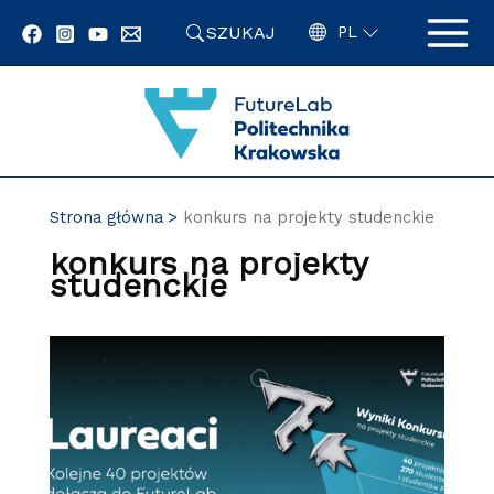
Przejdź
SZUKAJ
do
PL
zawartości
strony
Strona główna
konkurs na projekty studenckie
konkurs na projekty
studenckie