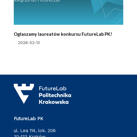
Ogłaszamy laureatów konkursu FutureLab PK!
2026-02-13
FutureLab PK
ul. Lea 114, lok. 206
30-133 Kraków