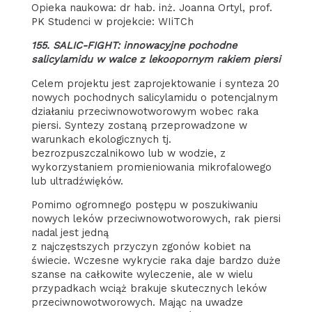
Opieka naukowa: dr hab. inż. Joanna Ortyl, prof.
PK Studenci w projekcie: WIiTCh
155.
SALIC-FIGHT: innowacyjne pochodne
salicylamidu w walce z lekoopornym rakiem piersi
Celem projektu jest zaprojektowanie i synteza 20
nowych pochodnych salicylamidu o potencjalnym
działaniu przeciwnowotworowym wobec raka
piersi. Syntezy zostaną przeprowadzone w
warunkach ekologicznych tj.
bezrozpuszczalnikowo lub w wodzie, z
wykorzystaniem promieniowania mikrofalowego
lub ultradźwięków.
Pomimo ogromnego postępu w poszukiwaniu
nowych leków przeciwnowotworowych, rak piersi
nadal jest jedną
z najczęstszych przyczyn zgonów kobiet na
świecie. Wczesne wykrycie raka daje bardzo duże
szanse na całkowite wyleczenie, ale w wielu
przypadkach wciąż brakuje skutecznych leków
przeciwnowotworowych. Mając na uwadze