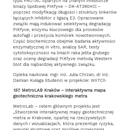
typu PROTAC opartych na znanym inhibitorze
kinazy lipidowej PIKfyve – DK-AT390HCl –
poprzez modyfikację długości i struktury linkerów
łączących inhibitor z ligazą E3. Opracowane
związki mają indukować selektywną degradację
PIKfyve, enzymu kluczowego dla procesów
autofagii i przeżycia komórek nowotworowych.
Część biochemiczna obejmie badania aktywności
enzymatycznej in vitro, analizę SAR, testy
cytotoksyczności na liniach raka jelita grubego
oraz ocenę degradacji PIKfyve metodą Western
blot dla najbardziej aktywnego związku.
Opieka naukowa: mgr. inż. Julia Chrzan, dr inż.
Damian Kułaga Studenci w projekcie: WIiTCh
157.
MetroLAB Kraków – interaktywna mapa
geotechniczna krakowskiego metra
MetroLab – celem głównym projektu jest
„Stworzenie interaktywnej mapy geotechnicznej
metra w Krakowie, opartej na rzeczywistych
danych i wizualizacjach, która prezentuje ryzyka,
warunki gruntowe oraz możliwe rozwiązania