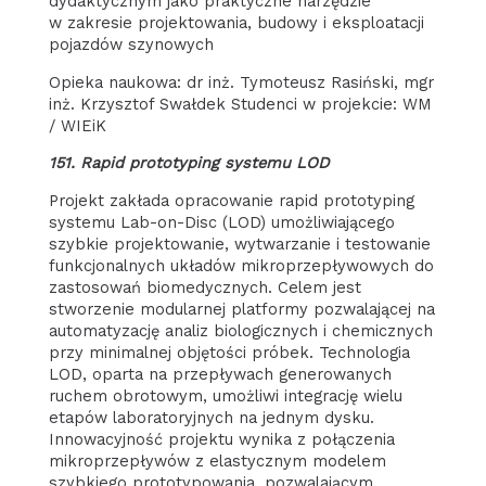
dydaktycznym jako praktyczne narzędzie
w zakresie projektowania, budowy i eksploatacji
pojazdów szynowych
Opieka naukowa: dr inż. Tymoteusz Rasiński, mgr
inż. Krzysztof Swałdek Studenci w projekcie: WM
/ WIEiK
151. Rapid prototyping systemu LOD
Projekt zakłada opracowanie rapid prototyping
systemu Lab-on-Disc (LOD) umożliwiającego
szybkie projektowanie, wytwarzanie i testowanie
funkcjonalnych układów mikroprzepływowych do
zastosowań biomedycznych. Celem jest
stworzenie modularnej platformy pozwalającej na
automatyzację analiz biologicznych i chemicznych
przy minimalnej objętości próbek. Technologia
LOD, oparta na przepływach generowanych
ruchem obrotowym, umożliwi integrację wielu
etapów laboratoryjnych na jednym dysku.
Innowacyjność projektu wynika z połączenia
mikroprzepływów z elastycznym modelem
szybkiego prototypowania, pozwalającym