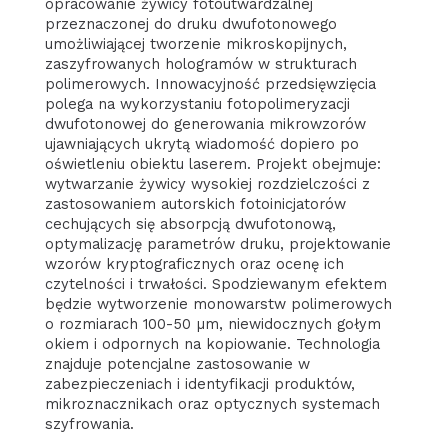
opracowanie żywicy fotoutwardzalnej
przeznaczonej do druku dwufotonowego
umożliwiającej tworzenie mikroskopijnych,
zaszyfrowanych hologramów w strukturach
polimerowych. Innowacyjność przedsięwzięcia
polega na wykorzystaniu fotopolimeryzacji
dwufotonowej do generowania mikrowzorów
ujawniających ukrytą wiadomość dopiero po
oświetleniu obiektu laserem. Projekt obejmuje:
wytwarzanie żywicy wysokiej rozdzielczości z
zastosowaniem autorskich fotoinicjatorów
cechujących się absorpcją dwufotonową,
optymalizację parametrów druku, projektowanie
wzorów kryptograficznych oraz ocenę ich
czytelności i trwałości. Spodziewanym efektem
będzie wytworzenie monowarstw polimerowych
o rozmiarach 100-50 µm, niewidocznych gołym
okiem i odpornych na kopiowanie. Technologia
znajduje potencjalne zastosowanie w
zabezpieczeniach i identyfikacji produktów,
mikroznacznikach oraz optycznych systemach
szyfrowania.