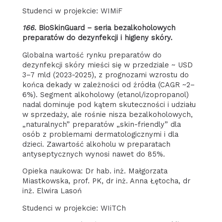
Studenci w projekcie: WIMiF
166.
BioSkinGuard – seria bezalkoholowych
preparatów do dezynfekcji i higieny skóry.
Globalna wartość rynku preparatów do
dezynfekcji skóry mieści się w przedziale ~ USD
3–7 mld (2023-2025), z prognozami wzrostu do
końca dekady w zależności od źródła (CAGR ~2–
6%). Segment alkoholowy (etanol/izopropanol)
nadal dominuje pod kątem skuteczności i udziału
w sprzedaży, ale rośnie nisza bezalkoholowych,
„naturalnych” preparatów „skin-friendly” dla
osób z problemami dermatologicznymi i dla
dzieci. Zawartość alkoholu w preparatach
antyseptycznych wynosi nawet do 85%.
Opieka naukowa: Dr hab. inż. Małgorzata
Miastkowska, prof. PK, dr inż. Anna Łętocha, dr
inż. Elwira Lasoń
Studenci w projekcie: WIiTCh