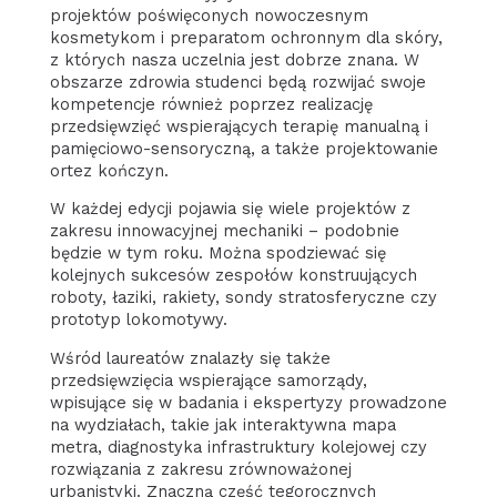
projektów poświęconych nowoczesnym
kosmetykom i preparatom ochronnym dla skóry,
z których nasza uczelnia jest dobrze znana. W
obszarze zdrowia studenci będą rozwijać swoje
kompetencje również poprzez realizację
przedsięwzięć wspierających terapię manualną i
pamięciowo-sensoryczną, a także projektowanie
ortez kończyn.
W każdej edycji pojawia się wiele projektów z
zakresu innowacyjnej mechaniki – podobnie
będzie w tym roku. Można spodziewać się
kolejnych sukcesów zespołów konstruujących
roboty, łaziki, rakiety, sondy stratosferyczne czy
prototyp lokomotywy.
Wśród laureatów znalazły się także
przedsięwzięcia wspierające samorządy,
wpisujące się w badania i ekspertyzy prowadzone
na wydziałach, takie jak interaktywna mapa
metra, diagnostyka infrastruktury kolejowej czy
rozwiązania z zakresu zrównoważonej
urbanistyki. Znaczną część tegorocznych