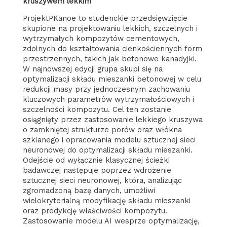
kruszywem lekkim
ProjektPKanoe to studenckie przedsięwzięcie
skupione na projektowaniu lekkich, szczelnych i
wytrzymałych kompozytów cementowych,
zdolnych do kształtowania cienkościennych form
przestrzennych, takich jak betonowe kanadyjki.
W najnowszej edycji grupa skupi się na
optymalizacji składu mieszanki betonowej w celu
redukcji masy przy jednoczesnym zachowaniu
kluczowych parametrów wytrzymałościowych i
szczelności kompozytu. Cel ten zostanie
osiągnięty przez zastosowanie lekkiego kruszywa
o zamkniętej strukturze porów oraz włókna
szklanego i opracowania modelu sztucznej sieci
neuronowej do optymalizacji składu mieszanki.
Odejście od wyłącznie klasycznej ścieżki
badawczej następuje poprzez wdrożenie
sztucznej sieci neuronowej, która, analizując
zgromadzoną bazę danych, umożliwi
wielokryterialną modyfikację składu mieszanki
oraz predykcję właściwości kompozytu.
Zastosowanie modelu AI wesprze optymalizację,