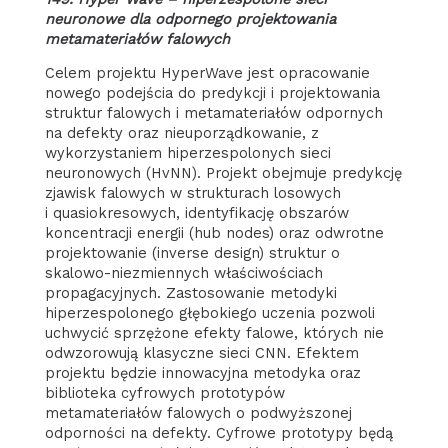
neuronowe dla odpornego projektowania
metamateriałów falowych
Celem projektu HyperWave jest opracowanie
nowego podejścia do predykcji i projektowania
struktur falowych i metamateriałów odpornych
na defekty oraz nieuporządkowanie, z
wykorzystaniem hiperzespolonych sieci
neuronowych (HvNN). Projekt obejmuje predykcję
zjawisk falowych w strukturach losowych
i quasiokresowych, identyfikację obszarów
koncentracji energii (hub nodes) oraz odwrotne
projektowanie (inverse design) struktur o
skalowo-niezmiennych właściwościach
propagacyjnych. Zastosowanie metodyki
hiperzespolonego głębokiego uczenia pozwoli
uchwycić sprzężone efekty falowe, których nie
odwzorowują klasyczne sieci CNN. Efektem
projektu będzie innowacyjna metodyka oraz
biblioteka cyfrowych prototypów
metamateriałów falowych o podwyższonej
odporności na defekty. Cyfrowe prototypy będą