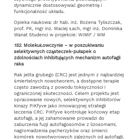
dynamicznie dostosowywać geometrię i
funkcjonalność układu.
Opieka naukowa: dr hab. inż. Bożena Tyliszczak,
prof. PK, mgr inż. Maciej Łach, mgr inż. Dominika
Wanat Studenci w projekcie: WIMiF / WM
152.
MolekuŁowczynie – w poszukiwaniu
selektywnych cząsteczek-pułapek o
zdolnościach inhibitujących mechanizm autofagii
raka
Rak jelita grubego (CRC) jest jednym z najbardziej
śmiertelnych nowotworem, a dostępne terapie
często zawodzą z powodu toksyczności i
ograniczonej skuteczności. Celem projektu jest
opracowanie nowych, selektywnych inhibitorów
kinazy PIKfyve jako innowacyjnej strategii
leczenia CRC. PIKfyve kontroluje końcowy etap
autofagii, a jej zahamowanie prowadzi do
zaburzenia fuzji autofagosomów z lizosomami,
nagromadzenia pęcherzyków oraz śmierci
komórek nowotworowych zależnych od autofagii.