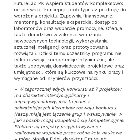
FutureLab PK wspiera studentów kompleksowo:
od pierwszej koncepcji, prototypu aż po drogę do
wdrożenia projektu. Zapewnia finansowanie,
mentoring, konsultacje eksperckie, dostęp do
laboratoriów oraz wsparcie promocyjne. Oferuje
także doradztwo w zakresie wdrażania
nowoczesnych technologii, wykorzystania
sztucznej inteligencji oraz prototypowania
rozwiązań. Dzięki temu uczestnicy programu nie
tylko rozwijają kompetencje inżynierskie, ale
także zdobywają doświadczenie projektowe oraz
umiejętności, które są kluczowe na rynku pracy i
wymagane od inżynierów przyszłości.
– W tegorocznej edycji konkursu aż 7 projektów
ma charakter interdyscyplinarny i
międzywydziałowy, jest to jeden z
najważniejszych kierunków rozwoju konkursu.
Naszą misją jest łączenie grup i wskazywanie, w
jaki sposób mogą uzupełniać się kompetencyjnie.
Efektem są projekty przygotowywane i
realizowane wspólnie przez różne koła naukowe
–
mówi Monika Firlej, dyrektor FutureLab.