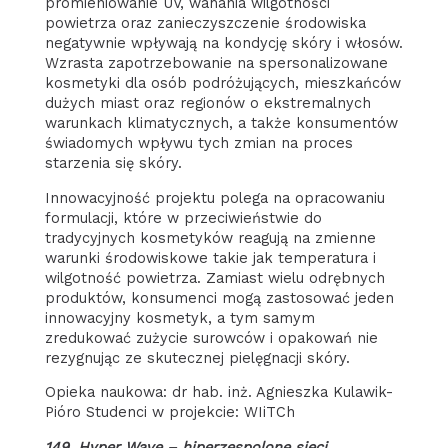
promieniowanie UV, wahania wilgotności
powietrza oraz zanieczyszczenie środowiska
negatywnie wpływają na kondycję skóry i włosów.
Wzrasta zapotrzebowanie na spersonalizowane
kosmetyki dla osób podróżujących, mieszkańców
dużych miast oraz regionów o ekstremalnych
warunkach klimatycznych, a także konsumentów
świadomych wpływu tych zmian na proces
starzenia się skóry.
Innowacyjność projektu polega na opracowaniu
formulacji, które w przeciwieństwie do
tradycyjnych kosmetyków reagują na zmienne
warunki środowiskowe takie jak temperatura i
wilgotność powietrza. Zamiast wielu odrębnych
produktów, konsumenci mogą zastosować jeden
innowacyjny kosmetyk, a tym samym
zredukować zużycie surowców i opakowań nie
rezygnując ze skutecznej pielęgnacji skóry.
Opieka naukowa: dr hab. inż. Agnieszka Kulawik-
Pióro Studenci w projekcie: WIiTCh
149. Hyper Wave – hiperzespolone sieci