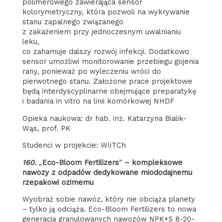
polimerowego zawierająca sensor
kolorymetryczny, która pozwoli na wykrywanie
stanu zapalnego związanego
z zakażeniem przy jednoczesnym uwalnianiu
leku,
co zahamuje dalszy rozwój infekcji. Dodatkowo
sensor umożliwi monitorowanie przebiegu gojenia
rany, ponieważ po wyleczeniu wróci do
pierwotnego stanu. Założone prace projektowe
będą interdyscyplinarne obejmujące preparatykę
i badania in vitro na linii komórkowej NHDF
Opieka naukowa: dr hab. inż. Katarzyna Bialik-
Wąs, prof. PK
Studenci w projekcie: WIiTCh
160.
„
Eco-Bloom Fertilizers
”
– kompleksowe
nawozy z odpadów dedykowane miododajnemu
rzepakowi ozimemu
Wyobraź sobie nawóz, który nie obciąża planety
– tylko ją odciąża. Eco-Bloom Fertilizers to nowa
generacja granulowanych nawozów NPK+S 8-20-