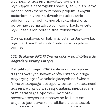
trudności w leczeniu nowotworów piersi
wynikające z heterogeniczności guzów, planujemy
poddać otrzymane w ramach projektu związki
badaniom in vitro na dwóch metabolicznie
odmiennych liniach komórek raka piersi oraz
porównawczo na zdrowych komórkach, w celu
wykluczenia ich potencjalnej toksyczności
Opieka naukowa: dr hab. inż. Jolanta Jaśkowska,
mgr inż. Anna Drabczyk Studenci w projekcie:
WIiTCh
156.
Szukamy PROTAC-a na raka – od ihibitora do
degradera kinazy PIKfyve
Rak jelita grubego (CRC) należy do najczęściej
diagnozowanych nowotworów i stanowi drugą
przyczynę zgonów onkologicznych na świecie.
Mimo znaczącego postępu w terapii, skuteczność
leczenia wciąż ograniczają działania niepożądane
oraz narastająca oporność komórek
nowotworowych na stosowane leki. Celem
projektu jest stworzenie biblioteki cząsteczek