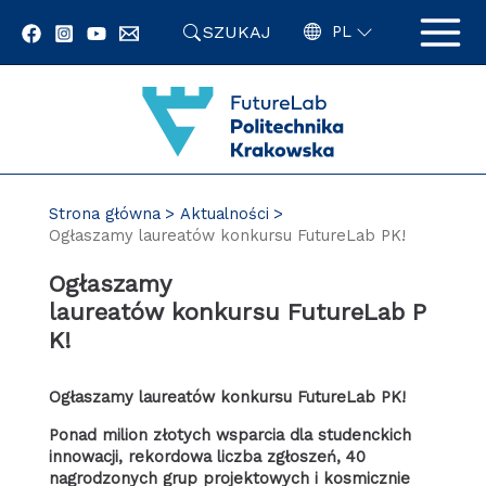
Przejdź
SZUKAJ
do
PL
zawartości
strony
Strona główna
Aktualności
Ogłaszamy laureatów konkursu FutureLab PK!
Ogłaszamy
laureatów konkursu FutureLab P
K!
Ogłaszamy laureatów konkursu FutureLab PK!
Ponad milion złotych wsparcia dla studenckich
innowacji, rekordowa liczba zgłoszeń, 40
nagrodzonych grup projektowych i kosmicznie