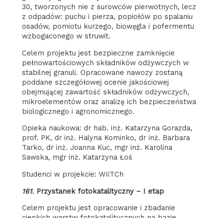
30, tworzonych nie z surowców pierwotnych, lecz
z odpadów: puchu i pierza, popiołów po spalaniu
osadów, pomiotu kurzego, biowęgla i pofermentu
wzbogaconego w struwit.
Celem projektu jest bezpieczne zamknięcie
pełnowartościowych składników odżywczych w
stabilnej granuli. Opracowane nawozy zostaną
poddane szczegółowej ocenie jakościowej
obejmującej zawartość składników odżywczych,
mikroelementów oraz analizę ich bezpieczeństwa
biologicznego i agronomicznego.
Opieka naukowa: dr hab. inż. Katarzyna Gorazda,
prof. PK, dr inż. Halyna Kominko, dr inż. Barbara
Tarko, dr inż. Joanna Kuc, mgr inż. Karolina
Sawska, mgr inż. Katarzyna Łoś
Studenci w projekcie: WIiTCh
161.
Przystanek fotokatalityczny – I etap
Celem projektu jest opracowanie i zbadanie
cienkich warstw fotokatalitycznych na bazie