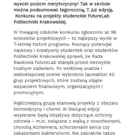
wysoki poziom merytoryczny! Tak w skrócie
można podsumować tegoroczną, 7. już edycję,
Konkursu na projekty studenckie FutureLab
Politechniki Krakowskiej.
W trwającej odsłonie konkursu zgłoszono aż 98
wniosków projektowych – to najlepszy wynik w
7-letniej historii programu. Rosnący potencjał
naukowy i kreatywny studentek oraz studentów
Politechniki Krakowskiej sprawił, że Rada
Naukowa FutureLab stanęła przed niezwykle
trudnym zadaniem. Po wnikliwej analizie i
wieloetapowej ocenie wyłoniono laureatów: 40
grup projektowych, które zostaną objęte
wsparciem finansowym, organizacyjnym i
promocyjnym.
Najliczniejszą grupę stanowią projekty z obszaru
biomedycyny i chemii. W bieżącej edycji
wspierane będą inicjatywy dotyczące ochrony
zdrowia – m.in. związane z walką z nowotworami,
chorobą Alzheimera, schorzeniami serca czy
zakażeniami bakteryjnymi. Nie zabraknie także