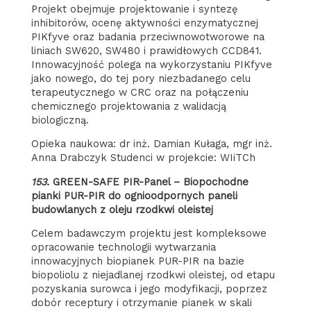
Projekt obejmuje projektowanie i syntezę
inhibitorów, ocenę aktywności enzymatycznej
PIKfyve oraz badania przeciwnowotworowe na
liniach SW620, SW480 i prawidłowych CCD841.
Innowacyjność polega na wykorzystaniu PIKfyve
jako nowego, do tej pory niezbadanego celu
terapeutycznego w CRC oraz na połączeniu
chemicznego projektowania z walidacją
biologiczną.
Opieka naukowa: dr inż. Damian Kułaga, mgr inż.
Anna Drabczyk Studenci w projekcie: WIiTCh
153.
GREEN-SAFE PIR-Panel – Biopochodne
pianki PUR-PIR do ognioodpornych paneli
budowlanych z oleju rzodkwi oleistej
Celem badawczym projektu jest kompleksowe
opracowanie technologii wytwarzania
innowacyjnych biopianek PUR-PIR na bazie
biopoliolu z niejadlanej rzodkwi oleistej, od etapu
pozyskania surowca i jego modyfikacji, poprzez
dobór receptury i otrzymanie pianek w skali