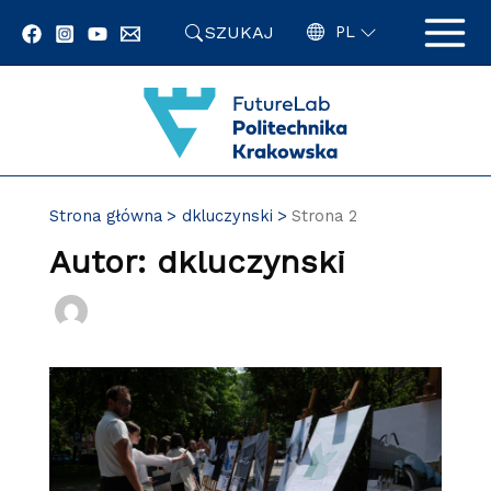
Przejdź
SZUKAJ
do
PL
zawartości
strony
Strona główna
dkluczynski
Strona 2
Autor: dkluczynski