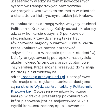
uczestnikom wiedzy na temat nowoczesnych
systemów transportowych oraz wyzwań
związanych z wprowadzeniem metra w miastach
o charakterze historycznym, takich jak Kraków.
W konkursie udział mogą wziąć wszyscy studenci
Politechniki Krakowskiej. Każdy uczestnik biorący
udział w konkursie otrzyma 5 punktów do
stypendium. Przewidziane są także trzy
równorzędne nagrody o wartości 2000 zł każda.
Pracę konkursową można opracować
indywidualnie lub w zespole (maks. 4 studentów).
Należy przygotować ją pod opieką nauczyciela
akademickiego/promotora pracy dyplomowej
inżynierskiej. Prace można przesyłać do 19 maja
br. drogą elektroniczną na
adres:
redakcja.arch@pk.edu.pl
. Szczegółowe
informacje oraz regulamin konkursu dostępne
są
na stronie Wydziału Architektury Politechniki
Krakowskiej
. Ogłoszenie wyników konkursu
nastąpi w trakcie prezentacji pokonkursowej,
która planowana jest na maj/czerwiec 2025 r.
Wyniki konkursu zostaną opublikowane na