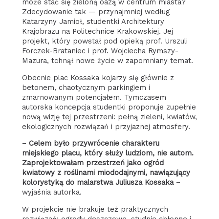
może stać się zieloną oazą w centrum miasta?
Zdecydowanie tak — przynajmniej według
Katarzyny Jamioł, studentki Architektury
Krajobrazu na Politechnice Krakowskiej. Jej
projekt, który powstał pod opieką prof. Urszuli
Forczek-Brataniec i prof. Wojciecha Rymszy-
Mazura, tchnął nowe życie w zapomniany temat.
Obecnie plac Kossaka kojarzy się głównie z
betonem, chaotycznym parkingiem i
zmarnowanym potencjałem. Tymczasem
autorska koncepcja studentki proponuje zupełnie
nową wizję tej przestrzeni: pełną zieleni, kwiatów,
ekologicznych rozwiązań i przyjaznej atmosfery.
–
Celem było przywrócenie charakteru
miejskiego placu, który służy ludziom, nie autom.
Zaprojektowałam przestrzeń jako ogród
kwiatowy z roślinami miododajnymi, nawiązujący
kolorystyką do malarstwa Juliusza Kossaka
–
wyjaśnia autorka.
W projekcie nie brakuje też praktycznych
rozwiązań: ogrody deszczowe, studnie chłonne i