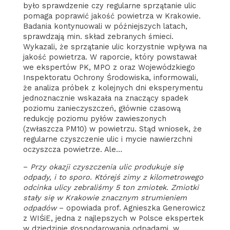
było sprawdzenie czy regularne sprzątanie ulic
pomaga poprawić jakość powietrza w Krakowie.
Badania kontynuowali w późniejszych latach,
sprawdzają min. skład zebranych śmieci.
Wykazali, że sprzątanie ulic korzystnie wpływa na
jakość powietrza. W raporcie, który powstawał
we ekspertów PK, MPO z oraz Wojewódzkiego
Inspektoratu Ochrony Środowiska, informowali,
że analiza próbek z kolejnych dni eksperymentu
jednoznacznie wskazała na znaczący spadek
poziomu zanieczyszczeń, głównie czasową
redukcję poziomu pyłów zawieszonych
(zwłaszcza PM10) w powietrzu. Stąd wniosek, że
regularne czyszczenie ulic i mycie nawierzchni
oczyszcza powietrze. Ale…
–
Przy okazji czyszczenia ulic produkuje się
odpady, i to sporo. Którejś zimy z kilometrowego
odcinka ulicy zebraliśmy 5 ton zmiotek. Zmiotki
stały się w Krakowie znacznym strumieniem
odpadów
– opowiada prof. Agnieszka Generowicz
z WIŚiE, jedna z najlepszych w Polsce ekspertek
w dziedzinie gospodarowania odpadami, w