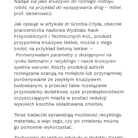
Nadaje się jako kruszywo do różnego rodzaju
robót, na przykład do wysypywania dróg
– mówi
prof. Generowicz.
Jak opisuje w artykule dr Gronba-Chyła, obecnie
pracowniczka naukowa Wydziału Nauk
Przyrodniczych i Technicznych KUL, produkt
przypomina kruszywo lekkie, można z niego
zrobić na przykład betony lekkie: –
Porównywałam parametry z dostępnymi na
rynku betonami z recyklingu i nasze kruszywo
spełnia warunki
. Koszty produkcji autorki
rozwiązania szacują na mniejsze lub przynajmniej
porównywalne ze zwykłym kruszywem
budowlanym, a przecież takie rozwiązanie
przynosiłoby dodatkowy zysk przedsiębiorstwom
oczyszczającym miasta w postaci redukcji
wysokich kosztów składowania zmiotek.
Teraz badaczki sprawdzają możliwość recyklingu
materiału, a więc tego, czy po zmieleniu można
go ponownie wykorzystać.
Zachęcamy do lektury artykułu w dodatku Gazety