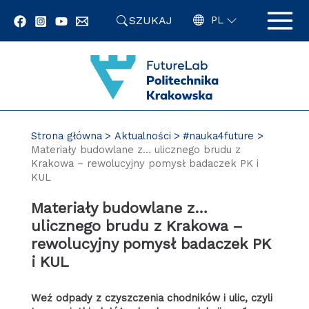
Przejdź
SZUKAJ
do
PL
zawartości
strony
Strona główna
Aktualności
#nauka4future
Materiały budowlane z… ulicznego brudu z
Krakowa – rewolucyjny pomysł badaczek PK i
KUL
Materiały budowlane z…
ulicznego brudu z Krakowa –
rewolucyjny pomysł badaczek PK
i KUL
Weź odpady z czyszczenia chodników i ulic, czyli