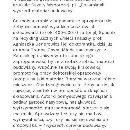
artykule Gazety Wyborczej pt. „Pozamiatali i
wyszedł materiał budowalny”.
Co można zrobić z odpadami ze sprzątania ulic,
żeby nie ponosić wysokich kosztów ich
składowania (to ok. 400-500 zł za tonę!) Sposób
na recykling ulicznych śmieci znalazły prof.
Agnieszka Generowicz i jej doktorantka, dziś już
dr Anna Gronba-Chyła. Młoda naukowczyni z
Katolickiego Uniwersytetu Lubelskiego
zaproponowała, by ze zmiotek zrobić… materiał
budowlany. Wspólnie ze swoją krakowską
promotorką pracy doktorskiej opracowały
przepis na taki materiał. Brały na warsztat różne
mieszanki. Chodziło głównie o to, żeby scalić jak
najwięcej zmiotek i w ten sposób uniknąć ich
składowania. Autorki pomysłowego rozwiązania
badały gęstość nasypową, nasiąkliwość,
wytrzymałość, mrozoodporność, starzenie się
materiału. Sprawdzały też, czy nie ma tzw.
wymywalności, czyli czy nic się nie uwalnia do
środowiska. –
I wyszedł materiał budowlany.