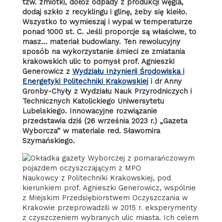
tzw. zmiotki, dołóż odpady z produkcji węgla,
dodaj szkło z recyklingu i glinę, żeby się kleiło.
Wszystko to wymieszaj i wypal w temperaturze
ponad 1000 st. C. Jeśli proporcje są właściwe, to
masz… materiał budowlany. Ten rewolucyjny
sposób na wykorzystanie śmieci ze zmiatania
krakowskich ulic to pomysł prof. Agnieszki
Generowicz z
Wydziału Inżynierii Środowiska i
Energetyki Politechniki Krakowskiej
i dr Anny
Gronby-Chyły z Wydziału Nauk Przyrodniczych i
Technicznych Katolickiego Uniwersytetu
Lubelskiego. Innowacyjne rozwiązanie
przedstawia dziś (26 września 2023 r.) „Gazeta
Wyborcza” w materiale red. Sławomira
Szymańskiego.
Naukowcy z Politechniki Krakowskiej, pod
kierunkiem prof. Agnieszki Generowicz, wspólnie
z Miejskim Przedsiębiorstwem Oczyszczania w
Krakowie przeprowadzili w 2015 r. eksperymenty
z czyszczeniem wybranych ulic miasta. Ich celem