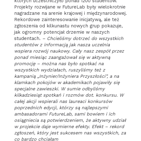
których uczestniczyło ponad 1200 studentów.
Projekty rozwijane w FutureLab były wielokrotnie
nagradzane na arenie krajowej i międzynarodowej.
Rekordowe zainteresowanie inicjatywą, ale też
zgłoszenia od kilkunastu nowych grup pokazuje,
jak ogromny potencjał drzemie w naszych
studentach.
– Chcieliśmy dotrzeć do wszystkich
studentów z informacją jak nasza uczelnia
wspiera rozwój naukowy. Cały nasz zespół przez
ponad miesiąc zaangażował się w aktywną
promocję – można nas było spotkać na
wszystkich wydziałach, ruszyliśmy też z
kampanią „Inżynier/Inżyniera Przyszłości”, a na
klamkach pokojów w akademikach pojawiły się
specjalne zawieszki. W sumie odbyliśmy
kilkadziesiąt spotkań i rozmów dot. konkursu. W
całej akcji wspierali nas laureaci konkursów
poprzednich edycji, którzy są najlepszymi
ambasadorami FutureLab, sami bowiem i ich
osiągniecia są potwierdzeniem, że aktywny udział
w projekcie daje wymierne efekty. Efekt – rekord
zgłoszeń, który jest sukcesem nas wszystkich, za
co bardzo chciałam