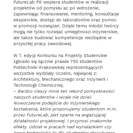
FutureLab PK wspiera studentów w realizacji
projektów od pomysłu aż po wdrożenie,
zapewniając finansowanie, mentoring, konsultacje
eksperckie, dostęp do laboratoriów oraz pomoc
w promocji rozwiązań. Dzięki temu młodzi twórcy
mogą nie tylko rozwijać umiejętności inżynierskie,
ale także budować kompetencje niezbędne w
przyszłej pracy zawodowej.
W 7. edycji Konkursu na Projekty Studenckie
zgłosiło się łącznie prawie 750 studentów
Politechniki Krakowskiej reprezentujących
wszystkie wydziały Uczelni, najwięcej z:
Architektury, Mechanicznego oraz Inżynierii i
Technologii Chemicznej.
–
Bardzo cieszy mnie ten rekord pomysłowości
naszych studentów i wcale nie dziwi.
Nowoczesne podejście do inżynierskiego
kształcenia, które proponujemy studentom m.in.
przez FutureLab, jest oparte na angażującej
działalności projektowej. I przynosi znakomite
efekty. Udział w pracach nad wynalazkiem czy
nową technologią to dla studentów ekscytujące