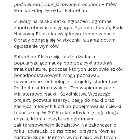
podziękować zaangażowanym osobom
– mówi
Monika Firlej Dyrektor FutureLab.
Z uwagi na blisko setkę zgłoszeń i ogromne
zapotrzebowanie sięgające 4,5 mln złotych, Radę
Naukową FL czeka wyjątkowo trudne zadanie.
Obrady odbędą się w styczniu, a zaraz potem
ogłoszenie wyników.
FutureLab PK rozwija także działania
popularyzujące naukę poprzez cykl spotkań
#nauka4future, podczas których uczniowie szkół
ponadpodstawowych mogą poznawać
nowoczesne technologie i projekty studentów
Politechniki Krakowskiej. Ten wspierany przez
Ministerstwo Nauki i Szkolnictwa Wyższego
projekt, pozwala szerzyć pasję do nauki oraz
zachęca młodych ludzi do podejmowania ścieżki
technicznej. W 2025 roku odbyła się jego druga
edycja, która cieszyła się ogromnym
zainteresowaniem licealistów. Na zakończenie
roku FutureLab po raz trzeci przyzna również
nagrodę Super Mentor, wyróżniając wybitnych