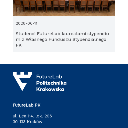
2026-06-11
Studenci FutureLab laureatami stypendiu
m z Własnego Funduszu Stypendialnego
PK
FutureLab PK
ul. Lea 114, lok. 206
30-133 Kraków