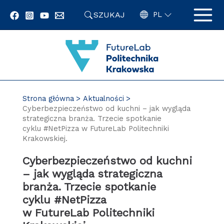
Przejdź
SZUKAJ
do
PL
zawartości
strony
Strona główna
Aktualności
Cyberbezpieczeństwo od kuchni – jak wygląda
strategiczna branża. Trzecie spotkanie
cyklu #NetPizza w FutureLab Politechniki
Krakowskiej.
Cyberbezpieczeństwo od kuchni
– jak wygląda strategiczna
branża. Trzecie spotkanie
cyklu #NetPizza
w FutureLab Politechniki