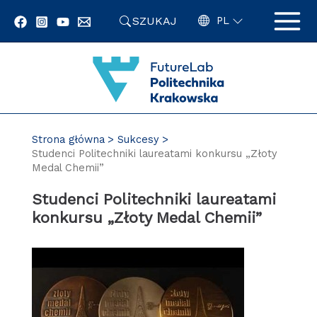
Przejdź
SZUKAJ
do
PL
zawartości
strony
Strona główna
Sukcesy
Studenci Politechniki laureatami konkursu „Złoty
Medal Chemii”
Studenci Politechniki laureatami
konkursu „Złoty Medal Chemii”