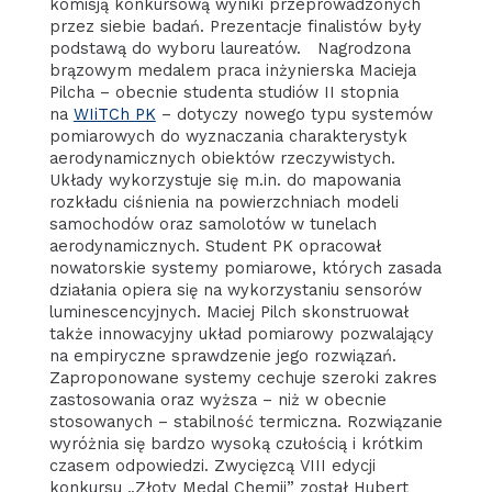
komisją konkursową wyniki przeprowadzonych
przez siebie badań. Prezentacje finalistów były
podstawą do wyboru laureatów. Nagrodzona
brązowym medalem praca inżynierska Macieja
Pilcha – obecnie studenta studiów II stopnia
na
WIiTCh PK
– dotyczy nowego typu systemów
pomiarowych do wyznaczania charakterystyk
aerodynamicznych obiektów rzeczywistych.
Układy wykorzystuje się m.in. do mapowania
rozkładu ciśnienia na powierzchniach modeli
samochodów oraz samolotów w tunelach
aerodynamicznych. Student PK opracował
nowatorskie systemy pomiarowe, których zasada
działania opiera się na wykorzystaniu sensorów
luminescencyjnych. Maciej Pilch skonstruował
także innowacyjny układ pomiarowy pozwalający
na empiryczne sprawdzenie jego rozwiązań.
Zaproponowane systemy cechuje szeroki zakres
zastosowania oraz wyższa – niż w obecnie
stosowanych – stabilność termiczna. Rozwiązanie
wyróżnia się bardzo wysoką czułością i krótkim
czasem odpowiedzi. Zwycięzcą VIII edycji
konkursu „Złoty Medal Chemii” został Hubert