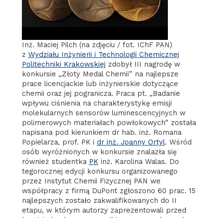
Inż. Maciej Pilch (na zdjęciu / fot. IChF PAN)
z
Wydziału Inżynierii i Technologii Chemicznej
Politechniki Krakowskiej
zdobył III nagrodę w
konkursie „Złoty Medal Chemii” na najlepsze
prace licencjackie lub inżynierskie dotyczące
chemii oraz jej pogranicza. Praca pt. „Badanie
wpływu ciśnienia na charakterystykę emisji
molekularnych sensorów luminescencyjnych w
polimerowych materiałach powłokowych” została
napisana pod kierunkiem dr hab. inż. Romana
Popielarza, prof. PK i
dr inż. Joanny Ortyl
. Wśród
osób wyróżnionych w konkursie znalazła się
również studentka
PK
inż. Karolina Walas. Do
tegorocznej edycji konkursu organizowanego
przez Instytut Chemii Fizycznej PAN we
współpracy z firmą DuPont zgłoszono 60 prac. 15
najlepszych zostało zakwalifikowanych do II
etapu, w którym autorzy zaprezentowali przed