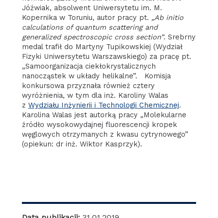
Jóźwiak, absolwent Uniwersytetu im. M.
Kopernika w Toruniu, autor pracy pt.
„Ab initio
calculations of quantum scattering and
generalized spectroscopic cross section”
. Srebrny
medal trafił do Martyny Tupikowskiej (Wydział
Fizyki Uniwersytetu Warszawskiego) za pracę pt.
„Samoorganizacja ciekłokrystalicznych
nanocząstek w układy helikalne”. Komisja
konkursowa przyznała również cztery
wyróżnienia, w tym dla inż. Karoliny Walas
z
Wydziału Inżynierii i Technologii Chemicznej
.
Karolina Walas jest autorką pracy „Molekularne
źródło wysokowydajnej fluorescencji kropek
węglowych otrzymanych z kwasu cytrynowego”
(opiekun: dr inż. Wiktor Kasprzyk).
Data publikacji:
31.01.2019