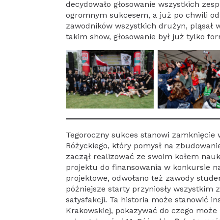
decydowało głosowanie wszystkich zesp
ogromnym sukcesem, a już po chwili od 
zawodników wszystkich drużyn, pląsał w 
takim show, głosowanie był już tylko fo
Tegoroczny sukces stanowi zamknięcie 
Różyckiego, który pomysł na zbudowani
zaczął realizować ze swoim kołem nauk
projektu do finansowania w konkursie n
projektowe, odwołano też zawody studen
późniejsze starty przyniosły wszystki
satysfakcji. Ta historia może stanowić i
Krakowskiej, pokazywać do czego może 