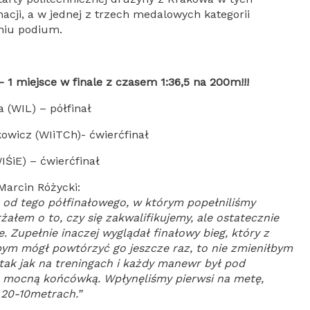
cji, a w jednej z trzech medalowych kategorii
niu podium.
 1 miejsce w finale z czasem 1:36,5 na 200m!!!
a (WIL) – półfinał
kowicz (WIiTCh)- ćwierćfinał
IŚiE) – ćwierćfinał
 Marcin Różycki:
e od tego półfinałowego, w którym popełniliśmy
żałem o to, czy się zakwalifikujemy, ale ostatecznie
. Zupełnie inaczej wyglądał finałowy bieg, który z
bym mógł powtórzyć go jeszcze raz, to nie zmieniłbym
 tak jak na treningach i każdy manewr był pod
ą mocną końcówką. Wpłynęliśmy pierwsi na metę,
 20-10metrach.”