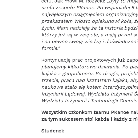
celu. Jak mówi M. Różycki:
„Były to moj
szefa zespołu PKanoe. Po wspaniałej 5 l
największym osiągnięciem organizacyjn
przekazałem Wiosło opiekunowi koła, ż
życiu. Mam nadzieję że ta historia będz
którzy już są w zespole, a mają przed so
i na pewno swoją wiedzą i doświadczeni
formie.”
Kontynuację prac projektowych już zapo
planujemy kilkutorowe działania. Po p
kajaka z geopolimeru. Po drugie, projekt
trzecie, praca nad kształtem kajaka, aby
naukowe stało się kołem interdyscypli
Inżynierii Lądowej, Wydziału Inżynierii 
Wydziału Inżynierii i Technologii Chemi
Wszystkim członkom teamu PKanoe należ
za tym sukcesem stoi każda i każdy z n
Studenci: