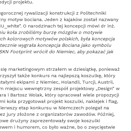
edycji projektu.
gorocznej rywalizacji konstrukcji z Politechniki
czny motyw bociana. Jeden z kajaków został nazwany
U_white”. O narodzinach tej koncepcji mówi dr inż.
niu koła zrobiliśmy burzę mózgów o motywie
ych kolorowych motywów polskich, była koncepcja
statecznie wygrała koncepcja Bociana jako symbolu
 SKN Footprint wrócił do Niemiec, aby pokazać jak
 się marketingowym strzałem w dziesiątkę, ponieważ
rzyszył także konkurs na najlepszą koszulkę, który
ałymi ekipami z Niemiec, Holandii, Turcji, Austrii,
tym miejscu wewnętrzny zespół projektowy „Design” w
ra i Bartosz Wolak, który opracował wiele propozycji
i koła przygotował projekt koszulki, naklejek i flag,
 Pierwszy etap konkursu w Niemczech polegał na
ez jury złożone z organizatorów zawodów. Później,
ałowe drużyny zaprezentowały swoje koszulki
iewem i humorem, co było ważne, bo o zwycięstwie