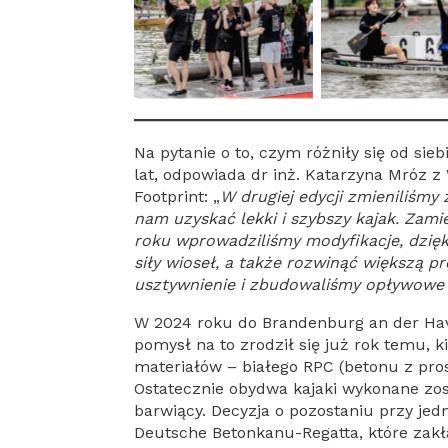
Na pytanie o to, czym różniły się od sie
lat, odpowiada dr inż. Katarzyna Mróz z
Footprint: „
W drugiej edycji zmieniliśmy 
nam uzyskać lekki i szybszy kajak. Zam
roku wprowadziliśmy modyfikacje, dzięk
siły wioseł, a także rozwinąć większą 
usztywnienie i zbudowaliśmy opływowe 
W 2024 roku do Brandenburg an der Havel
pomysł na to zrodził się już rok temu,
materiałów – białego RPC (betonu z pro
Ostatecznie obydwa kajaki wykonane zo
barwiący. Decyzja o pozostaniu przy j
Deutsche Betonkanu-Regatta, które zak