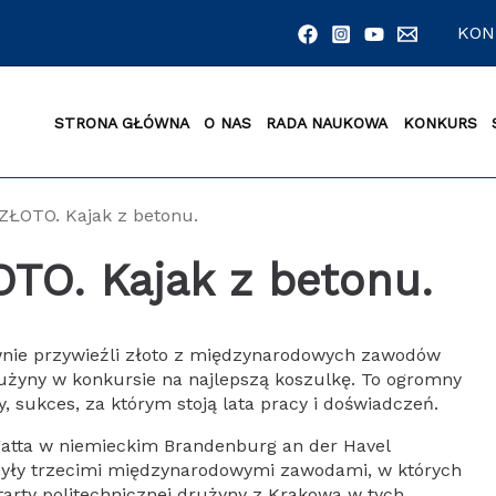
KON
STRONA GŁÓWNA
O NAS
RADA NAUKOWA
KONKURS
i ZŁOTO. Kajak z betonu.
OTO. Kajak z betonu.
ownie przywieźli złoto z międzynarodowych zawodów
użyny w konkursie na najlepszą koszulkę. To ogromny
 sukces, za którym stoją lata pracy i doświadczeń.
atta w niemieckim Brandenburg an der Havel
 były trzecimi międzynarodowymi zawodami, w których
tarty politechnicznej drużyny z Krakowa w tych