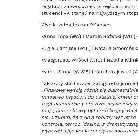
regatach zaowocowały przejściem elimina
studenci PK stanęli na najwyższym stop
Wyniki załóg teamu PKanoe:
•Anna Topa (WA) i Marcin Różycki (WIL) –
•Ligia Jjamisse (WIL) i Natalia Smorońsk
•Małgorzata Wróbel (WIL) i Natalia Klim
•Kamil Stopa (WIŚiE) i Karol Krajewski (W
Tak złoty start swojej załogi relacjonuje
„Finałowy wyścig różnił się diametralni
mnóstwo błędów i do ostatniej chwili dr
tego dokonaliśmy i to było najważniejsze
mojej perspektywy był perfekcyjny. Gdy
nic. Czułem, że z Anią robimy wszystko
kontrolą, tempo idealne, z dramatyczn
wyprzedzając konkurencję na ostatnich