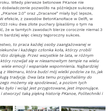
 roku. Wtedy pierwsze betonowe PKanoe nie
 doświadczenie pozwoliło na późniejsze sukcesy.
 „PKanoe 2.0” oraz „Dracanoe” miały być lepsze,
ć. W efekcie, z zawodów BetonKanoRace w Delft, w
2023 roku dwa złote puchary (pisaliśmy o tym na
lić, że w tamtych zawodach bierze corocznie niemal 3
m bardziej więc cieszy tegoroczny sukces.
ęstwo, to praca każdej osoby zaangażowanej w
piekunów i każdego członka koła, którzy zrobili
dzo dziękuję. Przez wszystkie te lata, w różnym
 który rozwijał się w niesamowitym tempie na wielu
 wiele emocji i wspaniałe wspomnienia. Najbardziej
 z Weimaru, która budzi mój wielki podziw za to, jak
długą tradycję. Dwa lata temu przyjechaliśmy do
czego możemy się spodziewać, a poziom tych
o było i wciąż jest przygotowane, jest imponujące.
 stworzyć taką piękną historię PKanoe, Politechniki i