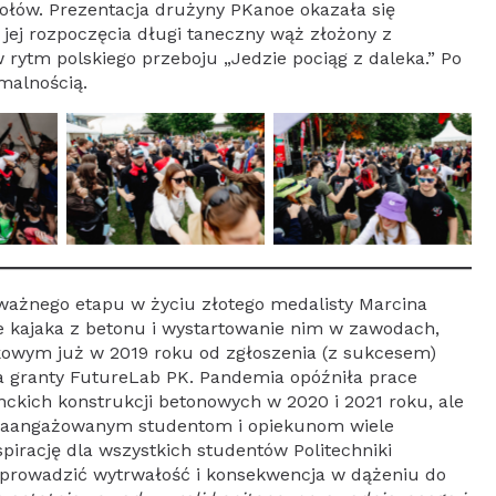
ołów. Prezentacja drużyny PKanoe okazała się
jej rozpoczęcia długi taneczny wąż złożony z
rytm polskiego przeboju „Jedzie pociąg z daleka.” Po
rmalnością.
ważnego etapu w życiu złotego medalisty Marcina
e kajaka z betonu i wystartowanie nim w zawodach,
owym już w 2019 roku od zgłoszenia (z sukcesem)
a granty FutureLab PK. Pandemia opóźniła prace
ckich konstrukcji betonowych w 2020 i 2021 roku, ale
m zaangażowanym studentom i opiekunom wiele
nspirację dla wszystkich studentów Politechniki
prowadzić wytrwałość i konsekwencja w dążeniu do