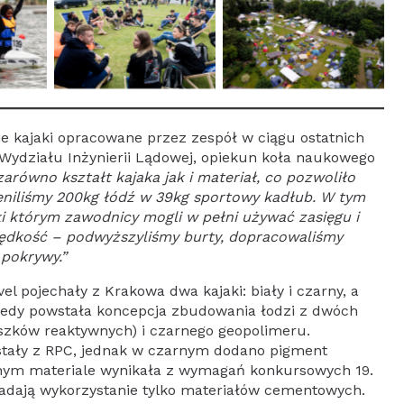
bie kajaki opracowane przez zespół w ciągu ostatnich
 Wydziału Inżynierii Lądowej, opiekun koła naukowego
zarówno kształt kajaka jak i materiał, co pozwoliło
ieniliśmy 200kg łódź w 39kg sportowy kadłub. W tym
i którym zawodnicy mogli w pełni używać zasięgu i
prędkość – podwyższyliśmy burty, dopracowaliśmy
pokrywy.”
 pojechały z Krakowa dwa kajaki: biały i czarny, a
 kiedy powstała koncepcja zbudowania łodzi z dwóch
szków reaktywnych) i czarnego geopolimeru.
stały z RPC, jednak w czarnym dodano pigment
ednym materiale wynikała z wymagań konkursowych 19.
ładają wykorzystanie tylko materiałów cementowych.