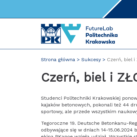
Przejdź
do
zawartości
strony
Strona główna
Sukcesy
Czerń, biel 
Czerń, biel i ZŁ
Studenci Politechniki Krakowskiej pon
kajaków betonowych, pokonali też 44 dr
sportowy, ale przede wszystkim naukowy,
Tegoroczne 19. Deutsche Betonkanu-Reg
odbywające się w dniach 14-15.06.2024
ekipa PKanoe wzięła udział. Wszystkie s