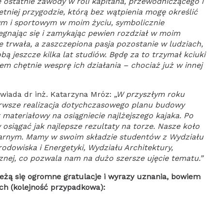
e ostatnie zawody w roli kapitana, przewodniczącego i
etniej przygodzie, którą bez wątpienia mogę określić
ym i sportowym w moim życiu, symbolicznie
egnając się i zamykając pewien rozdział w moim
ie trwała, a zaszczepiona pasja pozostanie w ludziach,
bą jeszcze kilka lat studiów. Będę za to trzymał kciuki
em chętnie wesprę ich działania – chociaż już w innej
wiada dr inż. Katarzyna Mróz:
„W przyszłym roku
ierwsze realizacja dotychczasowego planu budowy
 materiałowy na osiągniecie najlżejszego kajaka. Po
 osiągać jak najlepsze rezultaty na torze. Nasze koło
narnym. Mamy w swoim składzie studentów z Wydziału
Środowiska i Energetyki, Wydziału Architektury,
cznej, co pozwala nam na dużo szersze ujęcie tematu.”
ą się ogromne gratulacje i wyrazy uznania, bowiem
ich (kolejność przypadkowa):