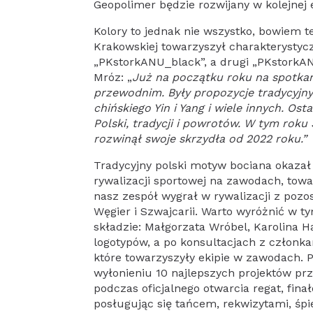
Geopolimer będzie rozwijany w kolejnej 
Kolory to jednak nie wszystko, bowiem te
Krakowskiej towarzyszył charakterysty
„PKstorkANU_black”, a drugi „PKstorkAN
Mróz: „
Już na początku roku na spotka
przewodnim. Były propozycje tradycyjn
chińskiego Yin i Yang i wiele innych. O
Polski, tradycji i powrotów. W tym roku
rozwinął swoje skrzydła od 2022 roku.”
Tradycyjny polski motyw bociana okazał
rywalizacji sportowej na zawodach, towa
nasz zespół wygrał w rywalizacji z pozost
Węgier i Szwajcarii. Warto wyróżnić w 
składzie: Małgorzata Wróbel, Karolina Ha
logotypów, a po konsultacjach z członkam
które towarzyszyły ekipie w zawodach.
wyłonieniu 10 najlepszych projektów prz
podczas oficjalnego otwarcia regat, fin
posługując się tańcem, rekwizytami, śp