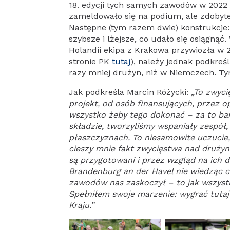
18. edycji tych samych zawodów w 2022
zameldowało się na podium, ale zdobyte
Następne (tym razem dwie) konstrukcje:
szybsze i lżejsze, co udało się osiągną
Holandii ekipa z Krakowa przywiozła w 
stronie PK
tutaj
), należy jednak podkreś
razy mniej drużyn, niż w Niemczech. Ty
Jak podkreśla Marcin Różycki:
„To zwyci
projekt, od osób finansujących, przez o
wszystko żeby tego dokonać – za to bar
składzie, tworzyliśmy wspaniały zespół,
płaszczyznach. To niesamowite uczucie,
cieszy mnie fakt zwycięstwa nad drużyną
są przygotowani i przez wzgląd na ich 
Brandenburg an der Havel nie wiedząc 
zawodów nas zaskoczył – to jak wszystk
Spełniłem swoje marzenie: wygrać tutaj i
Kraju.”