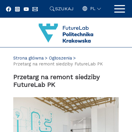
Przejdź
SZUKAJ
do
PL
zawartości
strony
Strona główna
Ogłoszenia
Przetarg na remont siedziby FutureLab PK
Przetarg na remont siedziby
FutureLab PK