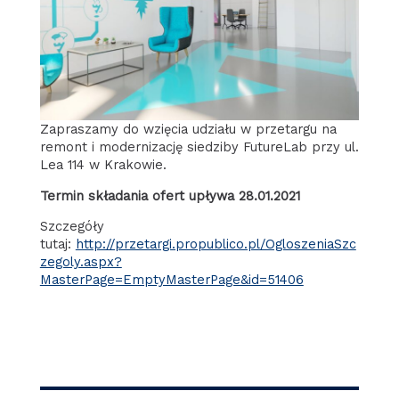
Zapraszamy do wzięcia udziału w przetargu na
remont i modernizację siedziby FutureLab przy ul.
Lea 114 w Krakowie.
Termin składania ofert upływa 28.01.2021
Szczegóły
tutaj:
http://przetargi.propublico.pl/OgloszeniaSzc
zegoly.aspx?
MasterPage=EmptyMasterPage&id=51406