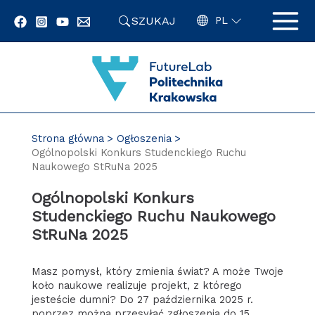
Przejdź
SZUKAJ
do
PL
zawartości
strony
Strona główna
Ogłoszenia
Ogólnopolski Konkurs Studenckiego Ruchu
Naukowego StRuNa 2025
Ogólnopolski Konkurs
Studenckiego Ruchu Naukowego
StRuNa 2025
Masz pomysł, który zmienia świat? A może Twoje
koło naukowe realizuje projekt, z którego
jesteście dumni? Do 27 października 2025 r.
poprzez można przesyłać zgłoszenia do 15.