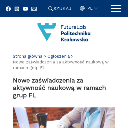
Przejdź
SZUKAJ
do
PL
zawartości
strony
Strona główna
Ogłoszenia
Nowe zaświadczenia za aktywność naukową w
ramach grup FL
Nowe zaświadczenia za
aktywność naukową w ramach
grup FL