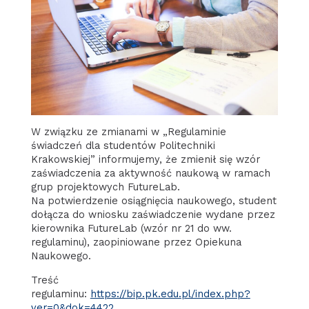
W związku ze zmianami w „Regulaminie
świadczeń dla studentów Politechniki
Krakowskiej” informujemy, że zmienił się wzór
zaświadczenia za aktywność naukową w ramach
grup projektowych FutureLab.
Na potwierdzenie osiągnięcia naukowego, student
dołącza do wniosku zaświadczenie wydane przez
kierownika FutureLab (wzór nr 21 do ww.
regulaminu), zaopiniowane przez Opiekuna
Naukowego.
Treść
regulaminu:
https://bip.pk.edu.pl/index.php?
ver=0&dok=4422