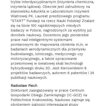
trybie interdyscyplinarnym (inżynieria chemiczna,
inżynieria lądowa). Obecnie jest zatrudniony na
stanowisku Adiunkta w Laboratorium Inżynierii
Wiatrowej PK. Laureat prestiżowego programu
“START” Fundacji na rzecz Nauki Polskiej! Znalazł
się na liście 100 najzdolniejszych młodych
badaczy w Polsce, nagrodzonych za wybitny już
dorobek naukowy. Doceniono jego pionierskie
prace nad inteligentnymi systemami
pomiarowymi do mapowania ciśnienia m.in. w
badaniach aerodynamicznych dla przemysłu
budowlanego, lotniczego, medycznego czy
motoryzacyjnego, a także opracowanie
przełomowej w światowej skali technologii
hybrydowego druku 3D. Jest Kierownikiem 8
projektów badawczych, autorem 6 patentów i 24
publikacji naukowych.
Radosław Piech
Doktorant zaangażowany w prace Centrum
Gospodarki Obiegu Zamkniętego (IC-GOZ) na
Politechnice Krakowskiej. Naukowo zajmuje się
obniżeniem palności interesującej grupy