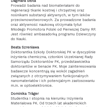
Dagmara Słota
Prowadzi badania nad biomateriałami do
regeneracji tkanki kostnej i chrzęstnej oraz
nośnikami substancji aktywnych, w tym leków
przeciwnowotworowych. Za prowadzone badania
oraz aktywność naukową otrzymała tytuł
Młodego Promotora Polski od Pierwszej Damy RP.
Jest również ambasadorką programu Dziewczyny
do Nauki.
Beata Szreniawa
Doktorantka Szkoły Doktorskiej PK w dyscyplinie
inżynieria chemiczna, członkini Uczelnianej Rady
Samorządu Doktorantów PK, przedstawicielka
doktorantów w Senacie PK. Moje zainteresowania
badawcze koncentrują się wokół zagadnień
związanych z otrzymywaniem funkcjonalnych
nanomateriałów i ich potencjalnym zastosowaniu
m.in. w optoelektronice.
Dominika Träger
Studentka I stopnia na kierunku Inżynieria
Materiałowa PK. Od trzech lat akademickich