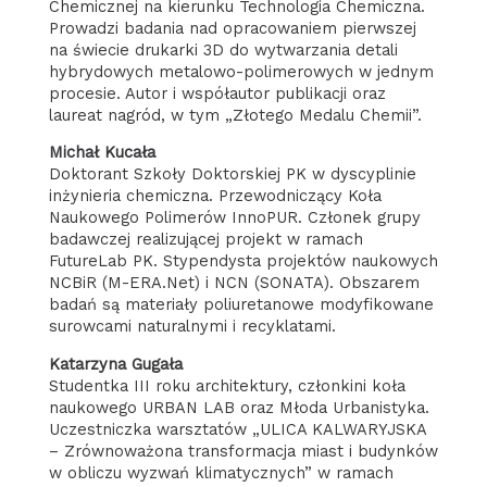
Chemicznej na kierunku Technologia Chemiczna.
Prowadzi badania nad opracowaniem pierwszej
na świecie drukarki 3D do wytwarzania detali
hybrydowych metalowo-polimerowych w jednym
procesie. Autor i współautor publikacji oraz
laureat nagród, w tym „Złotego Medalu Chemii”.
Michał Kucała
Doktorant Szkoły Doktorskiej PK w dyscyplinie
inżynieria chemiczna. Przewodniczący Koła
Naukowego Polimerów InnoPUR. Członek grupy
badawczej realizującej projekt w ramach
FutureLab PK. Stypendysta projektów naukowych
NCBiR (M-ERA.Net) i NCN (SONATA). Obszarem
badań są materiały poliuretanowe modyfikowane
surowcami naturalnymi i recyklatami.
Katarzyna Gugała
Studentka III roku architektury, członkini koła
naukowego URBAN LAB oraz Młoda Urbanistyka.
Uczestniczka warsztatów „ULICA KALWARYJSKA
– Zrównoważona transformacja miast i budynków
w obliczu wyzwań klimatycznych” w ramach