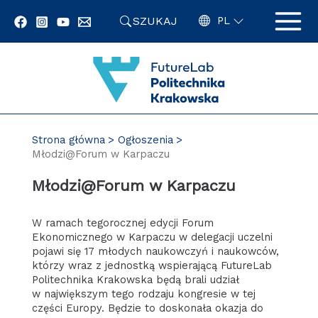
Przejdź
SZUKAJ
do
PL
zawartości
strony
Strona główna
Ogłoszenia
Młodzi@Forum w Karpaczu
Młodzi@Forum w Karpaczu
W ramach tegorocznej edycji Forum
Ekonomicznego w Karpaczu w delegacji uczelni
pojawi się 17 młodych naukowczyń i naukowców,
którzy wraz z jednostką wspierającą FutureLab
Politechnika Krakowska będą brali udział
w największym tego rodzaju kongresie w tej
części Europy. Będzie to doskonała okazja do