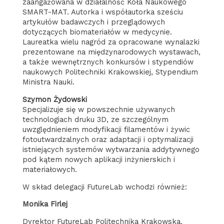
zaangażowana w działalność Koła Naukowego
SMART-MAT. Autorka i współautorka sześciu
artykułów badawczych i przeglądowych
dotyczących biomateriałów w medycynie.
Laureatka wielu nagród za opracowane wynalazki
prezentowane na międzynarodowych wystawach,
a także wewnętrznych konkursów i stypendiów
naukowych Politechniki Krakowskiej, Stypendium
Ministra Nauki.
Szymon Żydowski
Specjalizuje się w powszechnie używanych
technologiach druku 3D, ze szczególnym
uwzględnieniem modyfikacji filamentów i żywic
fotoutwardzalnych oraz adaptacji i optymalizacji
istniejących systemów wytwarzania addytywnego
pod kątem nowych aplikacji inżynierskich i
materiałowych.
W skład delegacji FutureLab wchodzi również:
Monika Firlej
Dyrektor FutureLab Politechnika Krakowska.